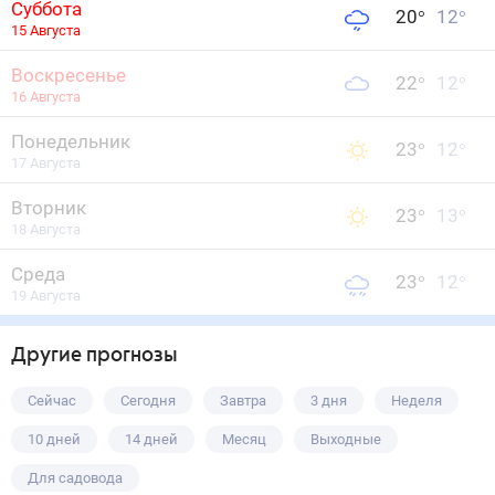
Суббота
20
°
12
°
15 Августа
Воскресенье
22
°
12
°
16 Августа
Понедельник
23
°
12
°
17 Августа
Вторник
23
°
13
°
18 Августа
Среда
23
°
12
°
19 Августа
Другие прогнозы
Сейчас
Сегодня
Завтра
3 дня
Неделя
10 дней
14 дней
Месяц
Выходные
Для садовода