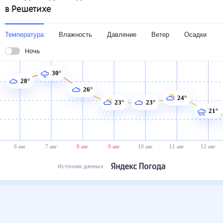
в Решетихе
Температура
Влажность
Давление
Ветер
Осадки
Ночь
30°
28°
26°
24°
23°
23°
21°
6 авг
7 авг
8 авг
9 авг
10 авг
11 авг
12 авг
Источник данных