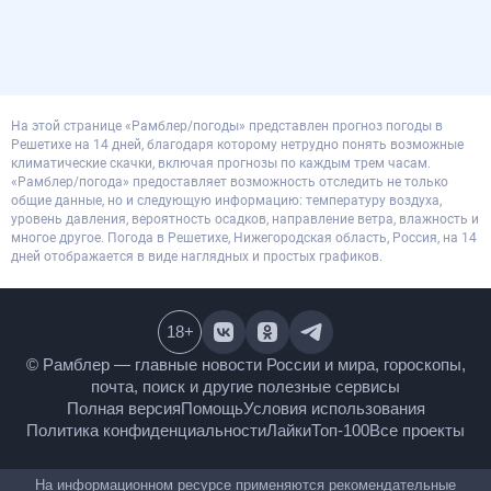
На этой странице «Рамблер/погоды» представлен прогноз погоды в
Решетихе на 14 дней, благодаря которому нетрудно понять возможные
климатические скачки, включая прогнозы по каждым трем часам.
«Рамблер/погода» предоставляет возможность отследить не только
общие данные, но и следующую информацию: температуру воздуха,
уровень давления, вероятность осадков, направление ветра, влажность и
многое другое. Погода в Решетихе, Нижегородская область, Россия, на 14
дней отображается в виде наглядных и простых графиков.
18
+
© Рамблер — главные новости России и мира,
гороскопы, почта, поиск и другие полезные сервисы
Полная версия
Помощь
Условия использования
Политика конфиденциальности
Лайки
Топ-100
Все проекты