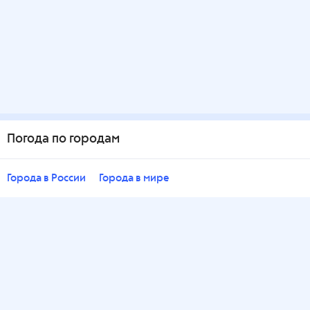
Погода по городам
Города в России
Города в мире