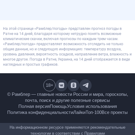
На этой странице «Рамблер/погоды» представлен прогноз погоды в
Ратне на 14 дней, благодаря которому нетрудно понять возможные
климатические скачки, включая прогнозы по каждым трем часам.
«Рамблер/погода» предоставляет возможность отследить не только
общие данные, но и следующую информацию: температуру воздуха,
уровень давления, вероятность осадков, направление ветра, влажность и
многое другое. Погода в Ратне, Украина, на 14 дней отображается в виде
наглядных и простых графиков.
18
+
© Рамблер — главные новости России и мира,
гороскопы, почта, поиск и другие полезные сервисы
Полная версия
Помощь
Условия использования
Политика конфиденциальности
Лайки
Топ-100
Все проекты
На информационном ресурсе применяются