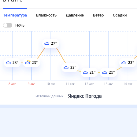
Температура
Влажность
Давление
Ветер
Осадки
Ночь
27°
23°
23°
23°
22°
21°
21°
8 авг
9 авг
10 авг
11 авг
12 авг
13 авг
14 авг
Источник данных