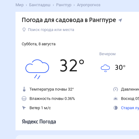
Мир
Бангладеш
Рангпур
Агропрогноз
Погода для садовода в Рангпуре
Поиск города или места
Суббота
,
8
августа
Вечером
32
°
30
°
Температура почвы 32°
Давление
Влажность почвы 0.36%
Восход 05
Ветер 1 м/с
Старая л