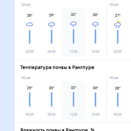
08 авг
09 авг
32
°
30
°
29
°
28
°
27
°
00:00
06:00
12:00
18:00
00:00
Температура почвы в Рангпуре
08 авг
09 авг
32
°
29
°
30
°
30
°
28
°
00:00
06:00
12:00
18:00
00:00
Влажность почвы в Рангпуре, %