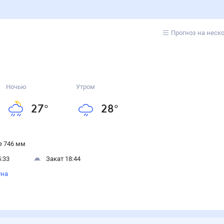
Прогноз на неск
Ночью
Утром
27
°
28
°
 746 мм
:33
Закат 18:44
уна