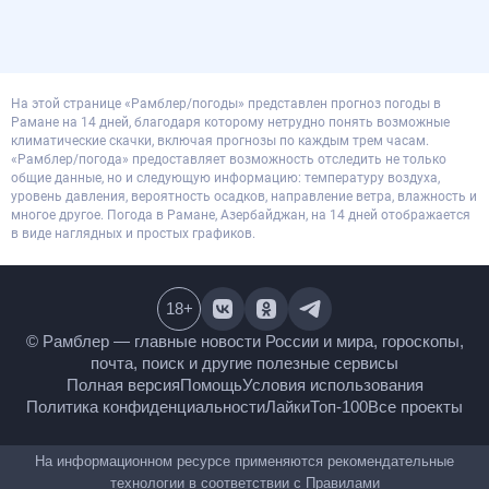
На этой странице «Рамблер/погоды» представлен прогноз погоды в
Рамане на 14 дней, благодаря которому нетрудно понять возможные
климатические скачки, включая прогнозы по каждым трем часам.
«Рамблер/погода» предоставляет возможность отследить не только
общие данные, но и следующую информацию: температуру воздуха,
уровень давления, вероятность осадков, направление ветра, влажность и
многое другое. Погода в Рамане, Азербайджан, на 14 дней отображается
в виде наглядных и простых графиков.
18
+
© Рамблер — главные новости России и мира,
гороскопы, почта, поиск и другие полезные сервисы
Полная версия
Помощь
Условия использования
Политика конфиденциальности
Лайки
Топ-100
Все проекты
На информационном ресурсе применяются