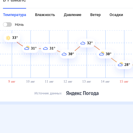
Температура
Влажность
Давление
Ветер
Осадки
Ночь
33°
32°
31°
31°
30°
30°
28°
9 авг
10 авг
11 авг
12 авг
13 авг
14 авг
15 авг
Источник данных