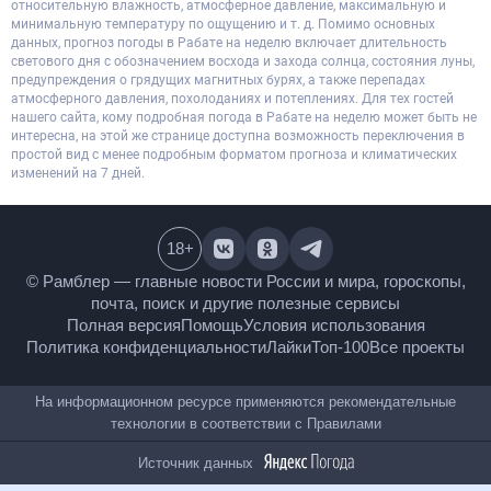
относительную влажность, атмосферное давление, максимальную и
минимальную температуру по ощущению и т. д. Помимо основных
данных, прогноз погоды в Рабате на неделю включает длительность
светового дня с обозначением восхода и захода солнца, состояния луны,
предупреждения о грядущих магнитных бурях, а также перепадах
атмосферного давления, похолоданиях и потеплениях. Для тех гостей
нашего сайта, кому подробная погода в Рабате на неделю может быть не
интересна, на этой же странице доступна возможность переключения в
простой вид с менее подробным форматом прогноза и климатических
изменений на 7 дней.
18
+
© Рамблер — главные новости России и мира,
гороскопы, почта, поиск и другие полезные сервисы
Полная версия
Помощь
Условия использования
Политика конфиденциальности
Лайки
Топ-100
Все проекты
На информационном ресурсе применяются
рекомендательные технологии в соответствии с
Правилами
Источник данных