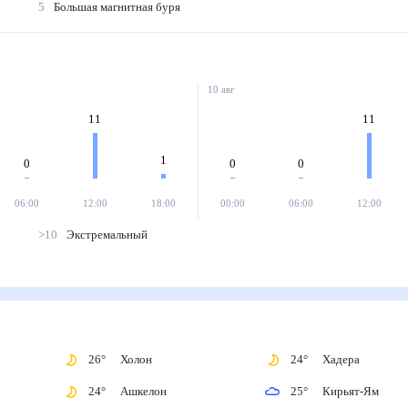
5
Большая магнитная буря
10 авг
11
11
1
0
0
0
06:00
12:00
18:00
00:00
06:00
12:00
>10
Экстремальный
26
°
Холон
24
°
Хадера
24
°
Ашкелон
25
°
Кирьят-Ям