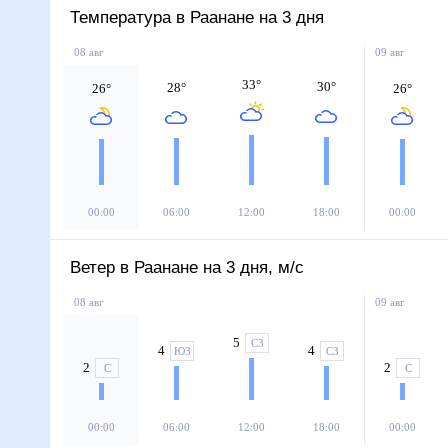
Температура в Раанане на 3 дня
08 авг
09 авг
33
°
30
°
28
°
26
°
26
°
00:00
06:00
12:00
18:00
00:00
Ветер в Раанане на 3 дня, м/с
08 авг
09 авг
5
СЗ
4
4
ЮЗ
СЗ
2
2
С
С
00:00
06:00
12:00
18:00
00:00