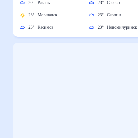
20
°
Рязань
23
°
Сасово
23
°
Моршанск
23
°
Скопин
23
°
Касимов
23
°
Новомичури