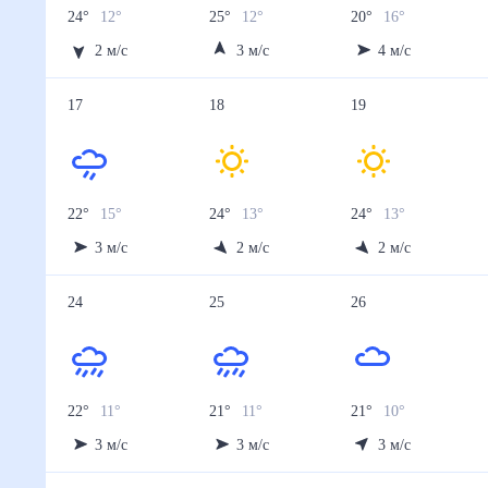
24
°
12
°
25
°
12
°
20
°
16
°
2
м/с
3
м/с
4
м/с
17
18
19
22
°
15
°
24
°
13
°
24
°
13
°
3
м/с
2
м/с
2
м/с
24
25
26
22
°
11
°
21
°
11
°
21
°
10
°
3
м/с
3
м/с
3
м/с