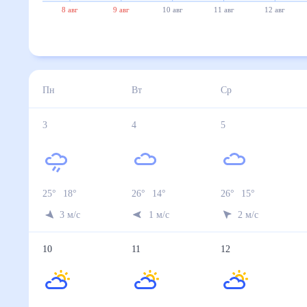
8 авг
9 авг
10 авг
11 авг
12 авг
Пн
Вт
Ср
3
4
5
25
°
18
°
26
°
14
°
26
°
15
°
3
м/с
1
м/с
2
м/с
10
11
12