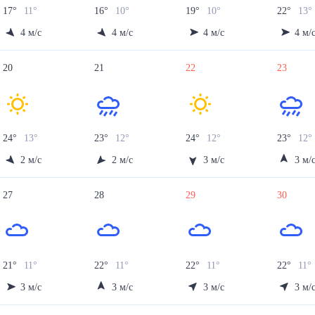
17
°
11
°
16
°
10
°
19
°
10
°
22
°
13
°
4
м/с
4
м/с
4
м/с
4
м/
20
21
22
23
24
°
13
°
23
°
12
°
24
°
12
°
23
°
12
°
2
м/с
2
м/с
3
м/с
3
м/
27
28
29
30
21
°
11
°
22
°
11
°
22
°
11
°
22
°
11
°
3
м/с
3
м/с
3
м/с
3
м/