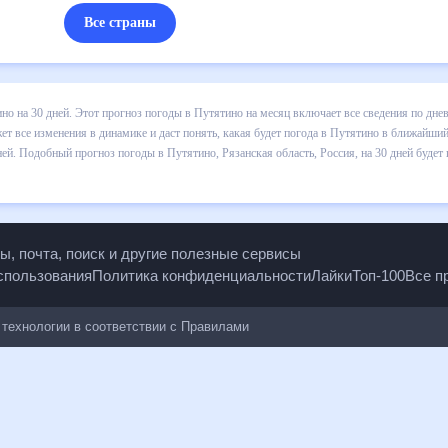
Все страны
 погоды в Путятино на 30 дней. Этот прогноз погоды в Путятино на 
и осадков т.д. Хорошая визуализация прогноза покажет все изменени
 ближайший месяц, к каким изменениям нужно быть готовым и как пра
, Рязанская область, Россия, на 30 дней будет полезен всем, в том 
опы, почта, поиск и другие полезные сервисы
 использования
Политика конфиденциальности
Лайки
Топ-100
ые технологии в соответствии с
Правилами