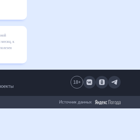
месяц
я в
вильно
числе
18
+
Все проекты
Источник данных