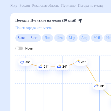
Мир
Россия
Рязанская область
Путятино
Погода 
Погода в Путятино на месяц (30 дней)
Поиск города или места
8 авг
—
8 сен
Янв
Фев
Мар
Апр
Май
Ночь
25°
25°
24°
24°
20°