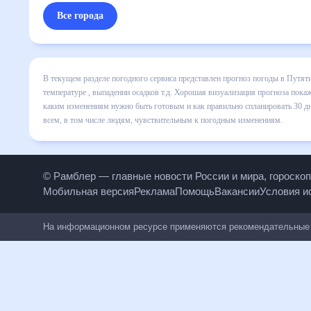
Все города
В текущем разделе погодного сервиса представлен прогноз
включает все сведения по дневной температуре , выпадени
динамике и даст понять, какая будет погода в Путятино в
спланировать 30 дней. Подобный прогноз погоды в Путятино
людям, чувствительным к погодным изменениям.
© Рамблер — главные новости России и мира, гороск
Мобильная версия
Реклама
Помощь
Вакансии
Условия
На информационном ресурсе применяются рекомендательн