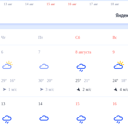
13 авг
14 авг
15 авг
16 авг
17 авг
18 авг
Чт
Пт
Сб
Вс
6
7
8
августа
9
29
°
16
°
30
°
20
°
25
°
21
°
24
°
18
°
1
м/с
3
м/с
2
м/с
4
м/
13
14
15
16