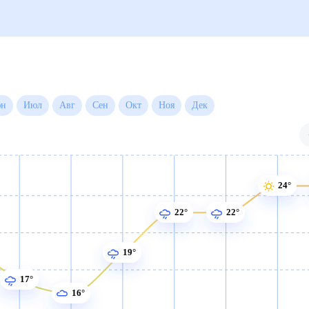
на месяц
Июн
Июл
Авг
Сен
Окт
Ноя
Дек
24°
22°
22°
19°
17°
16°