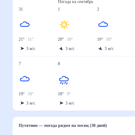
Погода на
сентябрь
31
1
2
21
°
11
°
20
°
10
°
19
°
10
°
3
м/с
3
м/с
3
м/с
7
8
19
°
10
°
18
°
9
°
3
м/с
3
м/с
Путятино
— погода рядом
на месяц (30 дней)