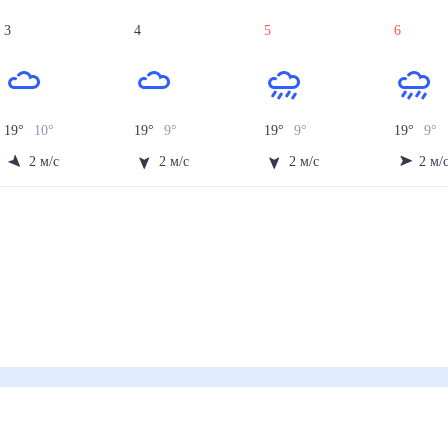
3
4
5
6
19
°
10
°
19
°
9
°
19
°
9
°
19
°
9
°
2
м/с
2
м/с
2
м/с
2
м/