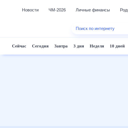
Новости
ЧМ-2026
Личные финансы
Ро
Еда
Поиск по интернету
Здор
Разв
Сейчас
Сегодня
Завтра
3 дня
Неделя
10 д
Дом 
Спор
Карь
Авто
Техн
Жизн
Сбер
Горо