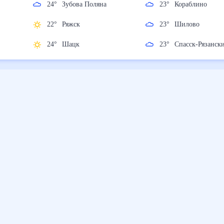
24
°
Зубова Поляна
23
°
Кораблино
22
°
Ряжск
23
°
Шилово
нск
24
°
Шацк
23
°
Спасск-Ряза