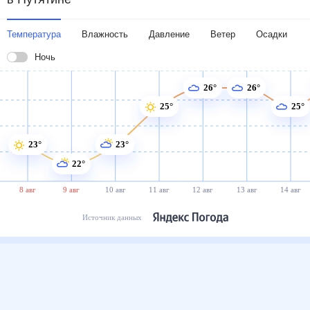
Температура
Влажность
Давление
Ветер
Осадки
Ночь
26°
26°
25°
25°
23°
23°
22°
8 авг
9 авг
10 авг
11 авг
12 авг
13 авг
14 авг
Источник данных