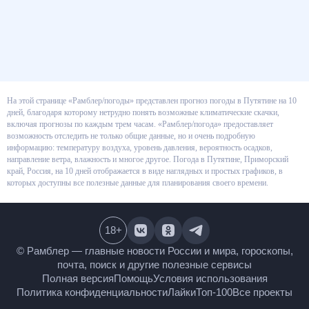
На этой странице «Рамблер/погоды» представлен прогноз погоды в
Путятине на 10 дней, благодаря которому нетрудно понять возможные
климатические скачки, включая прогнозы по каждым трем часам.
«Рамблер/погода» предоставляет возможность отследить не только
общие данные, но и очень подробную информацию: температуру воздуха,
уровень давления, вероятность осадков, направление ветра, влажность и
многое другое. Погода в Путятине, Приморский край, Россия, на 10 дней
отображается в виде наглядных и простых графиков, в которых доступны
все полезные данные для планирования своего времени.
18
+
© Рамблер — главные новости России и мира,
гороскопы, почта, поиск и другие полезные сервисы
Полная версия
Помощь
Условия использования
Политика конфиденциальности
Лайки
Топ-100