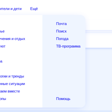
дители и дети
Ещё
Почта
овье
Поиск
лечения и отдых
Погода
ней
14 дней
Месяц
Выходные
Для садовода
и уют
ТВ-программа
т
ера
ологии и тренды
енные ситуации
егаем вместе
скопы
Помощь