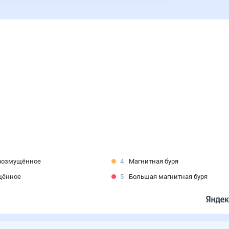
возмущённое
4
Магнитная буря
щённое
5
Большая магнитная буря