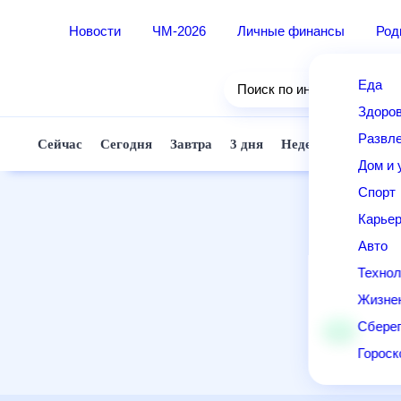
Новости
ЧМ-2026
Личные финансы
Ро
Еда
Поиск по интернету
Здор
Разв
Сейчас
Сегодня
Завтра
3 дня
Неделя
10 д
Дом 
Спор
Карь
Авто
Техн
Жизн
Сбер
Горо