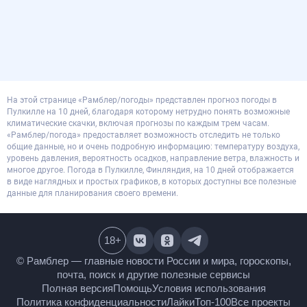
На этой странице «Рамблер/погоды» представлен прогноз погоды в
Пулкилле на 10 дней, благодаря которому нетрудно понять возможные
климатические скачки, включая прогнозы по каждым трем часам.
«Рамблер/погода» предоставляет возможность отследить не только
общие данные, но и очень подробную информацию: температуру воздуха,
уровень давления, вероятность осадков, направление ветра, влажность и
многое другое. Погода в Пулкилле, Финляндия, на 10 дней отображается
в виде наглядных и простых графиков, в которых доступны все полезные
данные для планирования своего времени.
18
+
© Рамблер — главные новости России и мира,
гороскопы, почта, поиск и другие полезные сервисы
Полная версия
Помощь
Условия использования
Политика конфиденциальности
Лайки
Топ-100