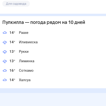
Для садовода
Пулкилла
— погода рядом
на 10 дней
14
°
Раахе
14
°
Иливиеска
13
°
Рукки
13
°
Лиминка
16
°
Соткамо
14
°
Халсуа