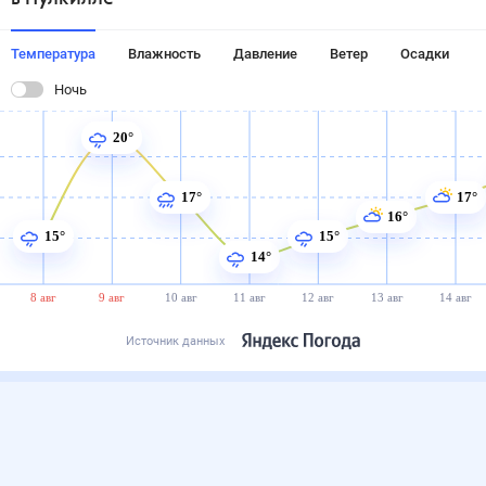
Температура
Влажность
Давление
Ветер
Осадки
Ночь
20°
17°
17°
16°
15°
15°
14°
8 авг
9 авг
10 авг
11 авг
12 авг
13 авг
14 авг
Источник данных