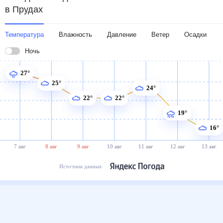
в Прудах
Температура
Влажность
Давление
Ветер
Осадки
Ночь
27°
25°
24°
22°
22°
19°
16°
7 авг
8 авг
9 авг
10 авг
11 авг
12 авг
13 авг
Источник данных