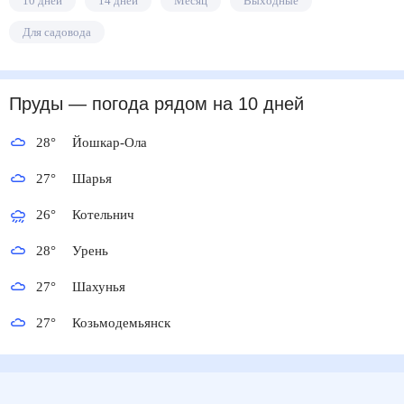
10 дней
14 дней
Месяц
Выходные
Для садовода
Пруды
— погода рядом
на 10 дней
28
°
Йошкар-Ола
27
°
Шарья
26
°
Котельнич
28
°
Урень
27
°
Шахунья
27
°
Козьмодемьянск