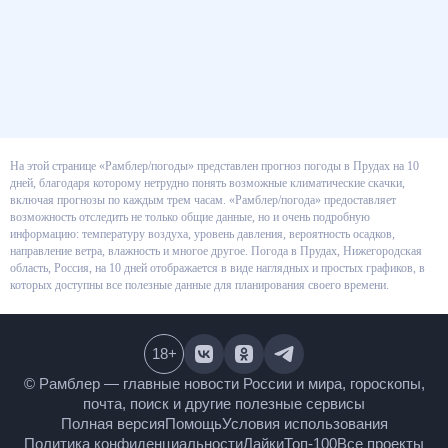
На этой странице «Рамблер/погоды» представлен прогноз погоды в
Прудах на 10 дней, благодаря которому нетрудно понять возможные
климатические скачки, включая прогнозы по каждым трем часам.
«Рамблер/погода» предоставляет возможность отследить не только
общие данные, но и очень подробную информацию: температуру воздуха,
уровень давления, вероятность осадков, направление ветра, влажность и
многое другое. Погода в Прудах, Нижегородская область, Россия, на 10
дней отображается в виде наглядных и простых графиков, в которых
доступны все полезные данные для планирования своего времени.
18
+
© Рамблер — главные новости России и мира,
гороскопы, почта, поиск и другие полезные сервисы
Полная версия
Помощь
Условия использования