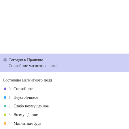
Сегодня
в Прошяне
Спокойное магнитное поле
Состояние магнитного поля
0
Спокойное
1
Неустойчивое
2
Слабо возмущённое
3
Возмущённое
4
Магнитная буря