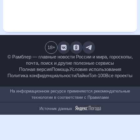
и даст понять, какая будет погода в Прохладном в
ближайший месяц, к каким изменениям нужно быть
готовым и как правильно спланировать 30 дней. Подобный
прогноз погоды в Прохладном, Кабардино-Балкарская
Республика, Россия, на 30 дней будет полезен всем, в том
числе людям, чувствительным к погодным изменениям.
18
+
© Рамблер — главные новости России и мира,
гороскопы, почта, поиск и другие полезные сервисы
Полная версия
Помощь
Условия использования
Политика конфиденциальности
Лайки
Топ-100
Все проекты
На информационном ресурсе применяются
рекомендательные технологии в соответствии с
Правилами
Источник данных