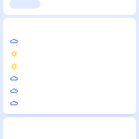
Выходные
Для садовода
Прохладный
— погода рядом
на месяц (30 дней)
28
°
Нальчик
34
°
Моздок
32
°
Новопавловск
28
°
Баксан
29
°
Нарткала
31
°
Терек
Погода по городам