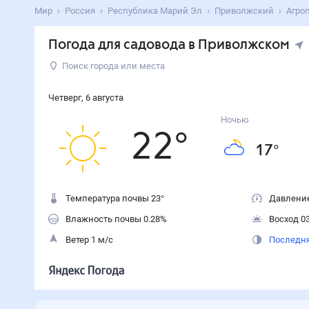
Мир
Россия
Республика Марий Эл
Приволжский
Агро
Погода для садовода в Приволжском
Поиск города или места
Четверг
,
6
августа
Ночью
22
°
17
°
Температура почвы 23°
Давление
Влажность почвы 0.28%
Восход 03
Ветер 1 м/с
Последня