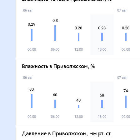
06 авг
07 авг
0.3
0.29
0.28
0.28
0.28
00:00
06:00
12:00
18:00
00:00
Влажность в Приволжском, %
06 авг
07 авг
80
74
60
58
40
00:00
06:00
12:00
18:00
00:00
Давление в Приволжском, мм рт. ст.