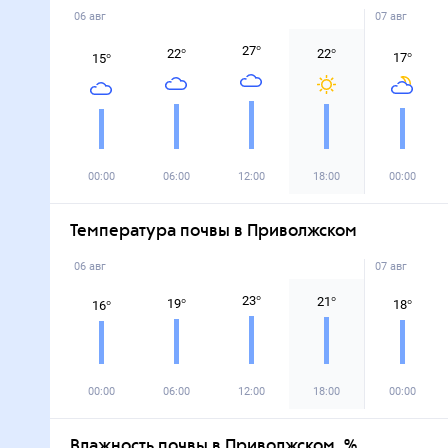
06 авг
07 авг
27
°
22
°
22
°
17
°
15
°
00:00
06:00
12:00
18:00
00:00
Температура почвы в Приволжском
06 авг
07 авг
23
°
21
°
19
°
18
°
16
°
00:00
06:00
12:00
18:00
00:00
Влажность почвы в Приволжском, %