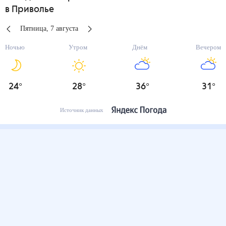
в Приволье
Пятница
,
7
августа
Ночью
Утром
Днём
Вечером
24
°
28
°
36
°
31
°
Источник данных