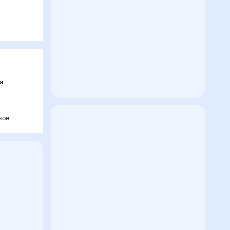
а
кое