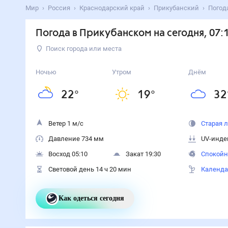
Мир
Россия
Краснодарский край
Прикубанский
Погод
Погода в Прикубанском на сегодня
, 07:
Поиск города или места
Ночью
Утром
Днём
22
°
19
°
32
Ветер 1 м/с
Старая 
Давление 734 мм
UV-инде
Восход 05:10
Закат 19:30
Спокойн
Световой день 14 ч 20 мин
Календа
Как одеться сегодня