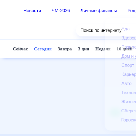
Новости
ЧМ-2026
Личные финансы
Ро
Еда
Поиск по интернету
Здор
Разв
Сейчас
Сегодня
Завтра
3 дня
Неделя
10 д
Дом 
Спор
Карь
Авто
Техн
Жизн
Сбер
Горо