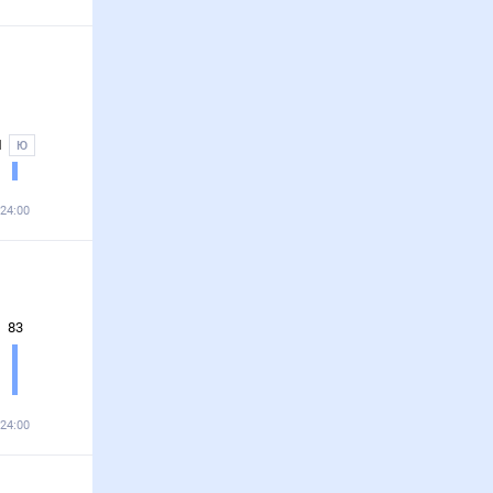
1
Ю
24:00
83
24:00