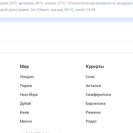
днём 22°С, вечером 30°С, ночью 21°С. Относительная влажность воздуха 
вой день равен 14ч 20мин, восход 05:10, закат 19:30.
Мир
Курорты
Лондон
Сочи
Париж
Анталья
Нью-Йорк
Симферополь
Дубай
Барселона
Киев
Римини
Минск
Родос