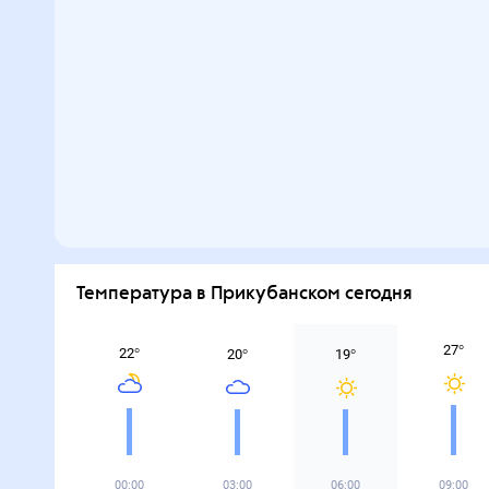
Температура в Прикубанском сегодня
27
°
22
°
20
°
19
°
00:00
03:00
06:00
09:00