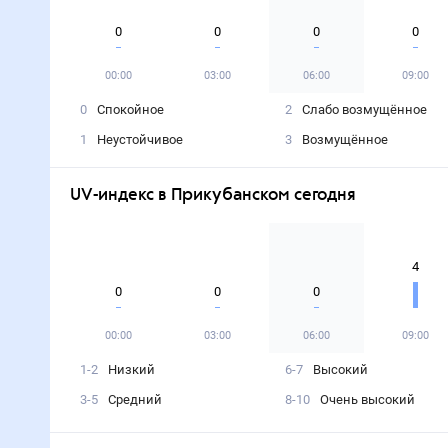
0
0
0
0
00:00
03:00
06:00
09:00
0
Спокойное
2
Слабо возмущённое
1
Неустойчивое
3
Возмущённое
UV-индекс в Прикубанском сегодня
4
0
0
0
00:00
03:00
06:00
09:00
1-2
Низкий
6-7
Высокий
3-5
Средний
8-10
Очень высокий