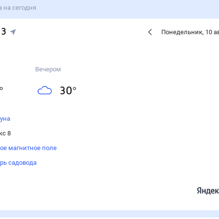
а на сегодня
13
Понедельник
,
10
а
Вечером
°
30
°
луна
кс 8
ое магнитное поле
рь садовода