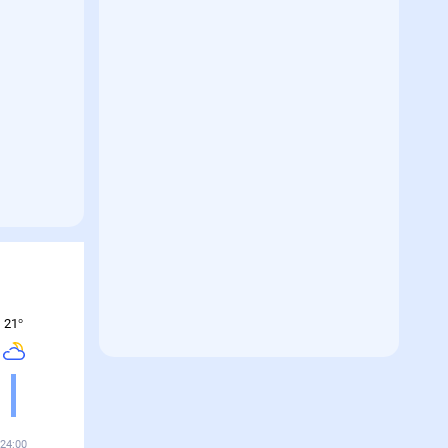
21
°
24:00