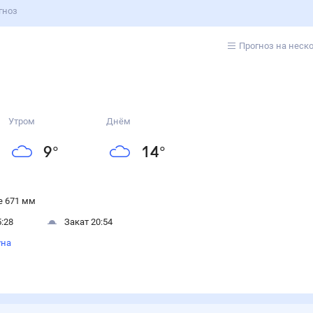
гноз
Прогноз на неск
Утром
Днём
9
°
14
°
 671 мм
:28
Закат 20:54
уна