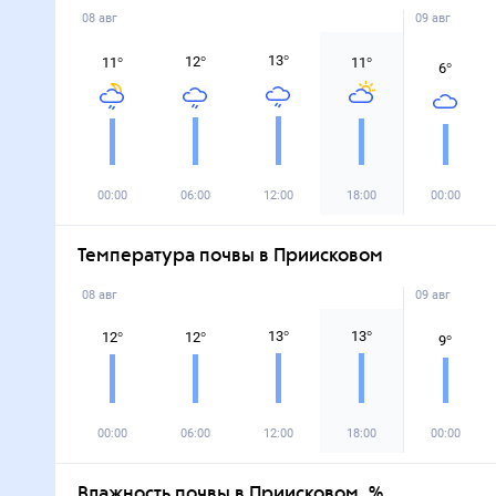
08 авг
09 авг
13
°
12
°
11
°
11
°
6
°
00:00
06:00
12:00
18:00
00:00
Температура почвы в Приисковом
08 авг
09 авг
13
°
13
°
12
°
12
°
9
°
00:00
06:00
12:00
18:00
00:00
Влажность почвы в Приисковом, %