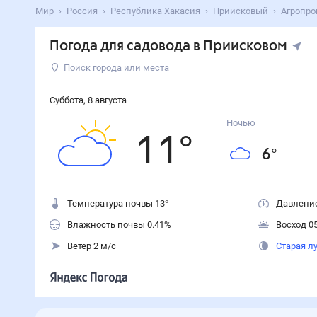
Мир
Россия
Республика Хакасия
Приисковый
Агропро
Погода для садовода в Приисковом
Поиск города или места
Суббота
,
8
августа
Ночью
11
°
6
°
Температура почвы 13°
Давление
Влажность почвы 0.41%
Восход 05
Ветер 2 м/с
Старая л