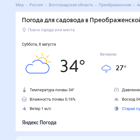
Мир
Россия
Волгоградская область
Преображенская
А
Погода для садовода в Преображенско
Поиск города или места
Суббота
,
8
августа
Вечером
34
°
27
°
Температура почвы 34°
Давление
Влажность почвы 0.16%
Восход 04
Ветер 1 м/с
Старая л