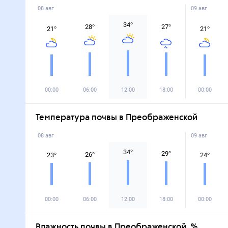
08 авг
09 авг
34
°
28
°
27
°
21
°
21
°
00:00
06:00
12:00
18:00
00:00
Температура почвы в Преображенской
08 авг
09 авг
34
°
29
°
26
°
23
°
24
°
00:00
06:00
12:00
18:00
00:00
Влажность почвы в Преображенской, %