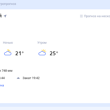
гропрогноз
й
Прогноз на неск
Ночью
Утром
21
°
25
°
 748 мм
:44
Закат 19:42
уна