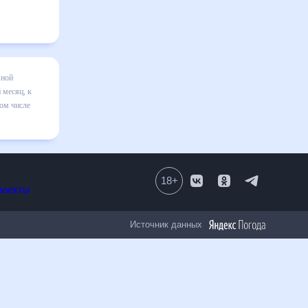
 месяц
я в
вильно
18
+
Все проекты
Источник данных