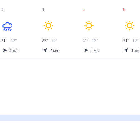
3
4
5
6
21
°
12
°
22
°
12
°
21
°
12
°
21
°
12
°
3
м/с
2
м/с
3
м/с
3
м/