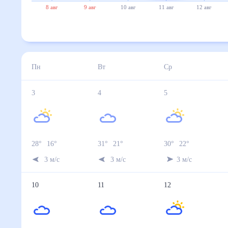
8 авг
9 авг
10 авг
11 авг
12 авг
Пн
Вт
Ср
3
4
5
28
°
16
°
31
°
21
°
30
°
22
°
3
м/с
3
м/с
3
м/с
10
11
12