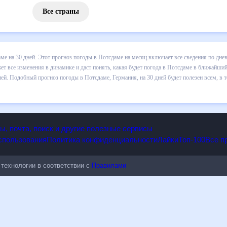
Все страны
 погоды в Потсдаме на 30 дней. Этот прогноз погоды в Потсдаме на
и осадков т.д. Хорошая визуализация прогноза покажет все изменени
 ближайший месяц, к каким изменениям нужно быть готовым и как пра
, Германия, на 30 дней будет полезен всем, в том числе людям,
опы, почта, поиск и другие полезные сервисы
 использования
Политика конфиденциальности
Лайки
Топ-100
ые технологии в соответствии с
Правилами