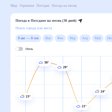
Мир
Германия
Потсдам
Погода на месяц
Погода в Потсдаме на месяц (30 дней)
Поиск города или места
8 авг
—
8 сен
Янв
Фев
Мар
Апр
Май
Ночь
30°
29°
24°
23°
21°