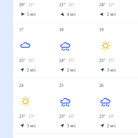
29
°
21
°
21
°
16
°
24
°
12
°
5
м/с
4
м/с
2
м/с
17
18
19
25
°
16
°
24
°
15
°
25
°
15
°
2
м/с
2
м/с
3
м/с
24
25
26
23
°
13
°
23
°
14
°
23
°
14
°
3
м/с
3
м/с
2
м/с