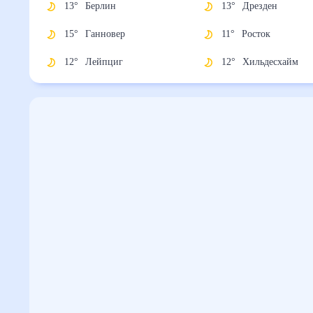
13
°
Берлин
13
°
Дрезден
15
°
Ганновер
11
°
Росток
12
°
Лейпциг
12
°
Хильдесхайм