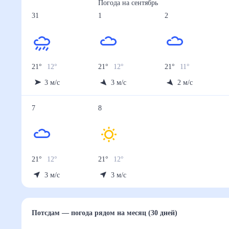
Погода на
сентябрь
31
1
2
21
°
12
°
21
°
12
°
21
°
11
°
3
м/с
3
м/с
2
м/с
7
8
21
°
12
°
21
°
12
°
3
м/с
3
м/с
Потсдам
— погода рядом
на месяц (30 дней)