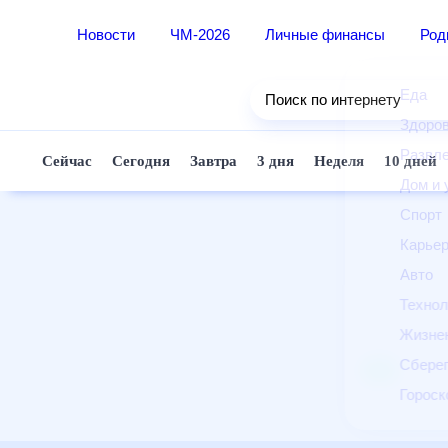
Новости
ЧМ-2026
Личные финансы
Ро
Еда
Поиск по интернету
Здор
Разв
Сейчас
Сегодня
Завтра
3 дня
Неделя
10 д
Дом 
Спор
Карь
Авто
Техн
Жизн
Сбер
Горо