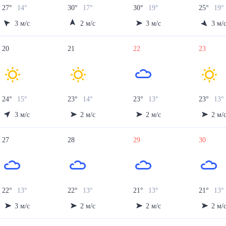
27
°
14
°
30
°
17
°
30
°
19
°
25
°
19
°
3
м/с
2
м/с
3
м/с
3
м/
20
21
22
23
24
°
15
°
23
°
14
°
23
°
13
°
23
°
13
°
3
м/с
2
м/с
2
м/с
2
м/
27
28
29
30
22
°
13
°
22
°
13
°
21
°
13
°
21
°
13
°
3
м/с
2
м/с
2
м/с
2
м/