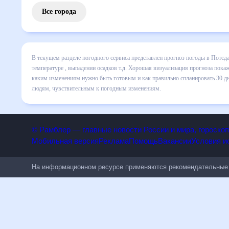
Все города
В текущем разделе погодного сервиса представлен прогноз
включает все сведения по дневной температуре , выпадени
динамике и даст понять, какая будет погода в Потсдаме в
спланировать 30 дней. Подобный прогноз погоды в Потсдаме
чувствительным к погодным изменениям.
© Рамблер — главные новости России и мира, гороск
Мобильная версия
Реклама
Помощь
Вакансии
Условия
На информационном ресурсе применяются рекомендательн