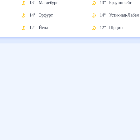
13
°
Магдебург
13
°
Брауншвейг
14
°
Эрфурт
14
°
Усти-над-Ла
12
°
Йена
12
°
Щецин