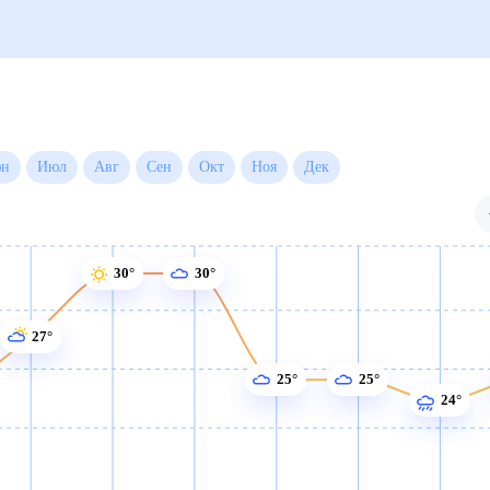
Июн
Июл
Авг
Сен
Окт
Ноя
Дек
30°
30°
27°
25°
25°
24°