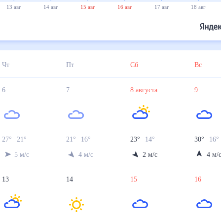
13 авг
14 авг
15 авг
16 авг
17 авг
18 авг
Чт
Пт
Сб
Вс
6
7
8
августа
9
27
°
21
°
21
°
16
°
23
°
14
°
30
°
16
°
5
м/с
4
м/с
2
м/с
4
м/
13
14
15
16