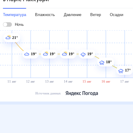
Температура
Влажность
Давление
Ветер
Осадки
Ночь
21°
19°
19°
19°
19°
18°
17°
11 авг
12 авг
13 авг
14 авг
15 авг
16 авг
17 авг
Источник данных