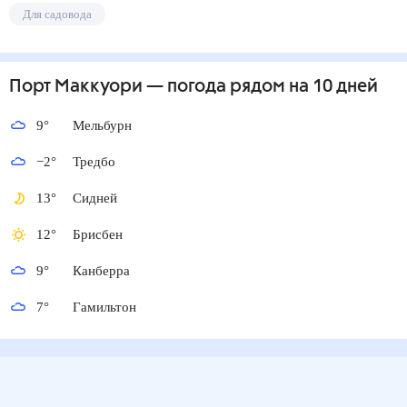
Для садовода
Порт Маккуори
— погода рядом
на 10 дней
9
°
Мельбурн
−2
°
Тредбо
13
°
Сидней
12
°
Брисбен
9
°
Канберра
7
°
Гамильтон