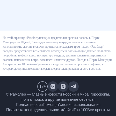
На этой странице «Рамблер/погоды» представлен прогноз погоды в
Порте Маккуори на 10 дней, благодаря которому нетрудно понять
возможные климатические скачки, включая прогнозы по каждым трем
часам. «Рамблер/погода» предоставляет возможность отследить не
только общие данные, но и очень подробную информацию: температуру
воздуха, уровень давления, вероятность осадков, направление ветра,
влажность и многое другое. Погода в Порте Маккуори, Австралия, на 10
дней отображается в виде наглядных и простых графиков, в которых
доступны все полезные данные для планирования своего времени.
18
+
© Рамблер — главные новости России и мира,
гороскопы, почта, поиск и другие полезные сервисы
Полная версия
Помощь
Условия использования
Политика конфиденциальности
Лайки
Топ-100