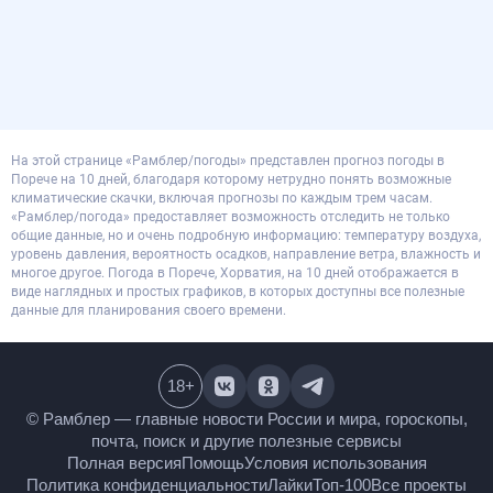
На этой странице «Рамблер/погоды» представлен прогноз погоды в
Порече на 10 дней, благодаря которому нетрудно понять возможные
климатические скачки, включая прогнозы по каждым трем часам.
«Рамблер/погода» предоставляет возможность отследить не только
общие данные, но и очень подробную информацию: температуру воздуха,
уровень давления, вероятность осадков, направление ветра, влажность и
многое другое. Погода в Порече, Хорватия, на 10 дней отображается в
виде наглядных и простых графиков, в которых доступны все полезные
данные для планирования своего времени.
18
+
© Рамблер — главные новости России и мира,
гороскопы, почта, поиск и другие полезные сервисы
Полная версия
Помощь
Условия использования
Политика конфиденциальности
Лайки
Топ-100