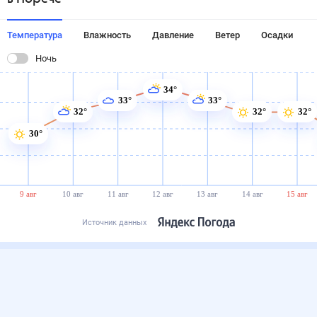
Температура
Влажность
Давление
Ветер
Осадки
Ночь
34°
33°
33°
32°
32°
32°
30°
9 авг
10 авг
11 авг
12 авг
13 авг
14 авг
15 авг
Источник данных