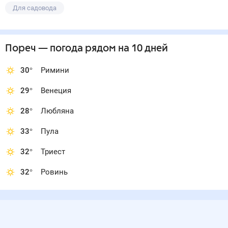
Для садовода
Пореч
— погода рядом
на 10 дней
30
°
Римини
29
°
Венеция
28
°
Любляна
33
°
Пула
32
°
Триест
32
°
Ровинь