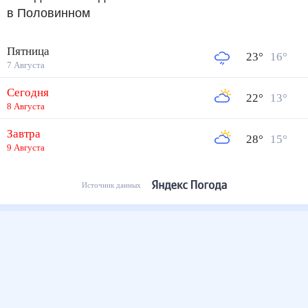
в Половинном
Пятница
23
°
16
°
7 Августа
Сегодня
22
°
13
°
8 Августа
Завтра
28
°
15
°
9 Августа
Источник данных