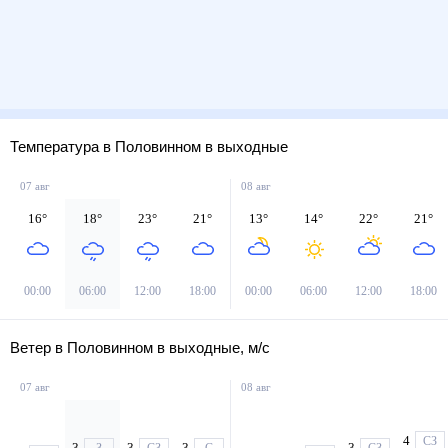
Температура в Половинном в выходные
07 авг
08 авг
16
°
18
°
23
°
21
°
13
°
14
°
22
°
21
°
00:00
06:00
12:00
18:00
00:00
06:00
12:00
18:00
Ветер в Половинном в выходные, м/с
07 авг
08 авг
4
СЗ
3
3
3
3