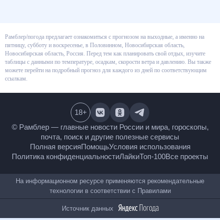
Рамблер/погода предлагает ознакомиться с прогнозом на выходные, а
именно на пятницу, субботу и воскресенье, в Половинном, Новосибирская
область, Новосибирская область, Россия. Перед тем как планировать
свой отдых, изучите таблицы с данными по температуре, осадкам,
скорости ветра и давлению. Вы также можете перейти на подробный
прогноз для каждого из дней по соответствующим ссылкам.
18
+
© Рамблер — главные новости России и мира,
гороскопы, почта, поиск и другие полезные сервисы
Полная версия
Помощь
Условия использования
Политика конфиденциальности
Лайки
Топ-100
Все проекты
На информационном ресурсе применяются
рекомендательные технологии в соответствии с
Правилами
Источник данных