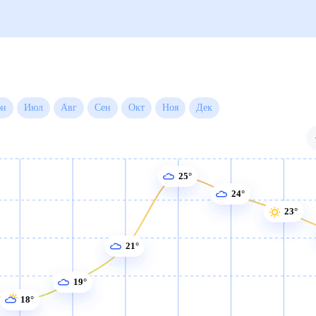
на месяц
Июн
Июл
Авг
Сен
Окт
Ноя
Дек
25°
24°
23°
21°
19°
18°