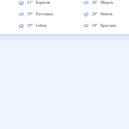
21
°
Борисов
20
°
Мядель
19
°
Пустошка
20
°
Невель
19
°
Себеж
19
°
Краслава