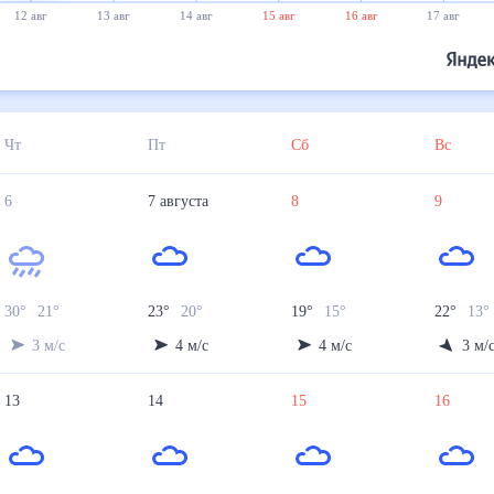
12 авг
13 авг
14 авг
15 авг
16 авг
17 авг
Чт
Пт
Сб
Вс
6
7
августа
8
9
30
°
21
°
23
°
20
°
19
°
15
°
22
°
13
°
3
м/с
4
м/с
4
м/с
3
м/
13
14
15
16