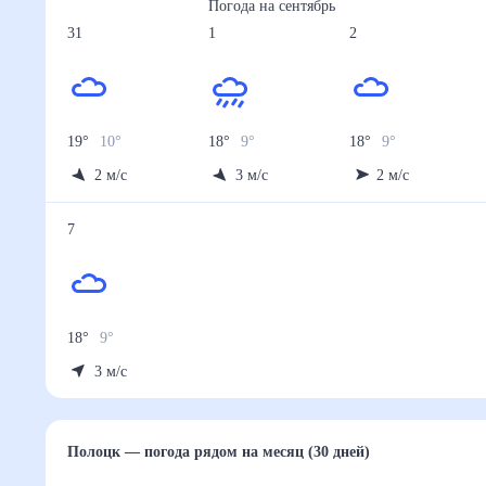
Погода на
сентябрь
31
1
2
19
°
10
°
18
°
9
°
18
°
9
°
2
м/с
3
м/с
2
м/с
7
18
°
9
°
3
м/с
Полоцк
— погода рядом
на месяц (30 дней)