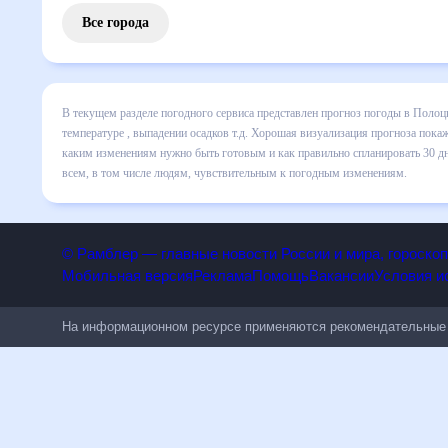
Все города
В текущем разделе погодного сервиса представлен прогноз
включает все сведения по дневной температуре , выпадени
динамике и даст понять, какая будет погода в Полоцке в 
спланировать 30 дней. Подобный прогноз погоды в Полоцке,
людям, чувствительным к погодным изменениям.
© Рамблер — главные новости России и мира, гороск
Мобильная версия
Реклама
Помощь
Вакансии
Условия
На информационном ресурсе применяются рекомендательн