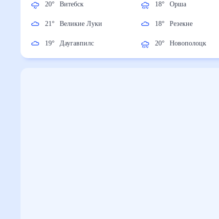
20
°
Витебск
18
°
Орша
21
°
Великие Луки
18
°
Резекне
19
°
Даугавпилс
20
°
Новополоцк