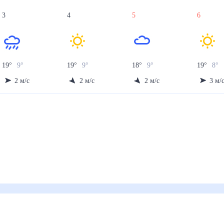
3
4
5
6
19
°
9
°
19
°
9
°
18
°
9
°
19
°
8
°
2
м/с
2
м/с
2
м/с
3
м/