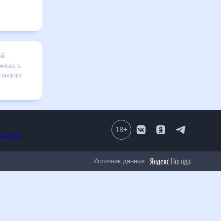
есяц
я в
ильно
 числе
18
+
Все проекты
Источник данных