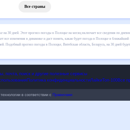
Все страны
 погоды в Полоцке на 30 дней. Этот прогноз погоды в Полоцке на м
и осадков т.д. Хорошая визуализация прогноза покажет все изменени
ближайший месяц, к каким изменениям нужно быть готовым и как прав
 Витебская область, Беларусь, на 30 дней будет полезен всем, в том
опы, почта, поиск и другие полезные сервисы
 использования
Политика конфиденциальности
Лайки
Топ-100
ые технологии в соответствии с
Правилами