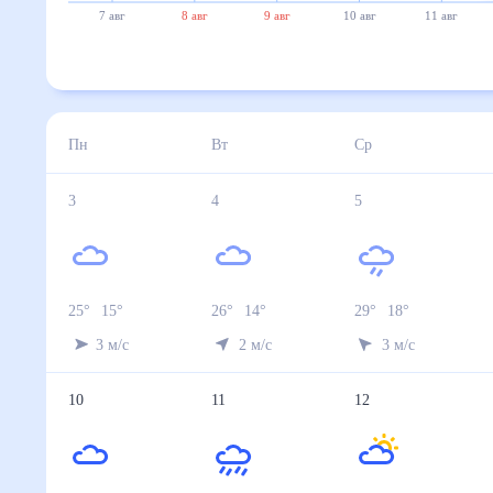
7 авг
8 авг
9 авг
10 авг
11 авг
Пн
Вт
Ср
3
4
5
25
°
15
°
26
°
14
°
29
°
18
°
3
м/с
2
м/с
3
м/с
10
11
12