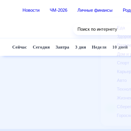
Новости
ЧМ-2026
Личные финансы
Ро
Еда
Поиск по интернету
Здор
Разв
Сейчас
Сегодня
Завтра
3 дня
Неделя
10 д
Дом 
Спор
Карь
Авто
Техн
Жизн
Сбер
Горо