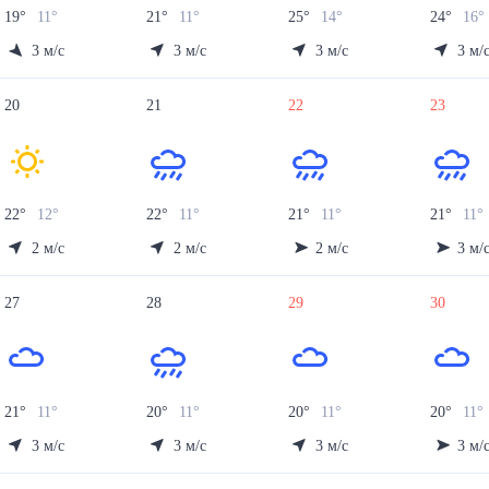
19
°
11
°
21
°
11
°
25
°
14
°
24
°
16
°
3
м/с
3
м/с
3
м/с
3
м/
20
21
22
23
22
°
12
°
22
°
11
°
21
°
11
°
21
°
11
°
2
м/с
2
м/с
2
м/с
3
м/
27
28
29
30
21
°
11
°
20
°
11
°
20
°
11
°
20
°
11
°
3
м/с
3
м/с
3
м/с
3
м/