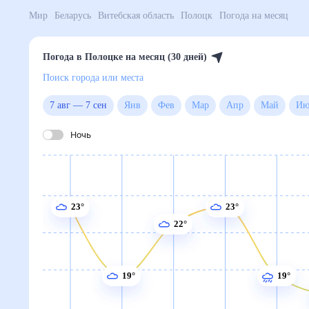
Мир
Беларусь
Витебская область
Полоцк
Погода 
Погода в Полоцке на месяц (30 дней)
Поиск города или места
7 авг
—
7 сен
Янв
Фев
Мар
Апр
Май
Ночь
23°
23°
22°
19°
19°