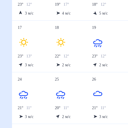
23
°
12
°
19
°
17
°
18
°
12
°
3
м/с
4
м/с
5
м/с
17
18
19
23
°
13
°
22
°
12
°
23
°
12
°
3
м/с
2
м/с
2
м/с
24
25
26
21
°
11
°
20
°
11
°
21
°
11
°
3
м/с
2
м/с
3
м/с