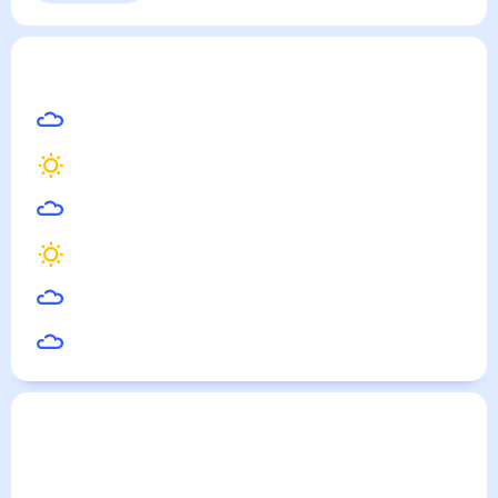
Польенса
— погода рядом
на месяц (30 дней)
33
°
Барселона
30
°
Аликанте
32
°
Валенсия
32
°
Пальма-де-Майорка
32
°
Ла Пинеда
29
°
Льорет-де-Мар
Погода по городам
Города в России