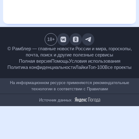
Польенса, Испания в ближайший месяц, к каким
изменениям нужно быть готовым и как правильно
спланировать 30 дней. Подобный прогноз погоды в
Польенса, Испания, Испания, на 30 дней будет полезен
всем, в том числе людям, чувствительным к погодным
изменениям.
18
+
© Рамблер — главные новости России и мира,
гороскопы, почта, поиск и другие полезные сервисы
Полная версия
Помощь
Условия использования
Политика конфиденциальности
Лайки
Топ-100
Все проекты
На информационном ресурсе применяются
рекомендательные технологии в соответствии с
Правилами
Источник данных