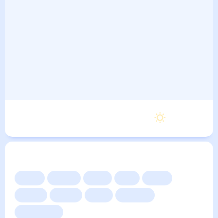
Суббота
25
°
23
°
5 Сентября
Другие прогнозы
Сейчас
Сегодня
Завтра
3 дня
Неделя
10 дней
14 дней
Месяц
Выходные
Для садовода