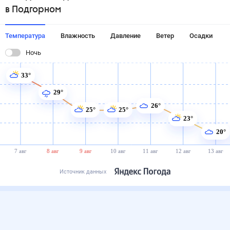
в Подгорном
Температура
Влажность
Давление
Ветер
Осадки
Ночь
33°
29°
26°
25°
25°
23°
20°
7 авг
8 авг
9 авг
10 авг
11 авг
12 авг
13 авг
Источник данных