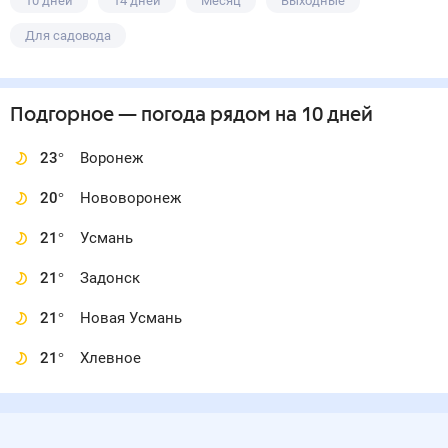
10 дней
14 дней
Месяц
Выходные
Для садовода
Подгорное
— погода рядом
на 10 дней
23
°
Воронеж
20
°
Нововоронеж
21
°
Усмань
21
°
Задонск
21
°
Новая Усмань
21
°
Хлевное