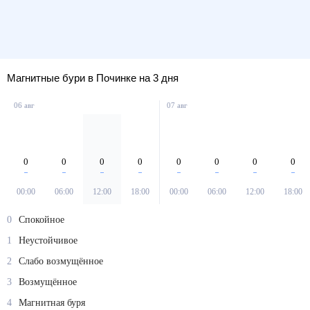
Магнитные бури в Починке на 3 дня
06 авг
07 авг
0
0
0
0
0
0
0
0
00:00
06:00
12:00
18:00
00:00
06:00
12:00
18:00
0
Спокойное
1
Неустойчивое
2
Слабо возмущённое
3
Возмущённое
4
Магнитная буря