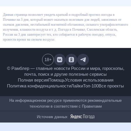
Данная страница позволяет увидеть краткий и подробный прогноз
погоды в Починке на 3 дня, который может оказаться полезным для
людей, зависимых от скачков давления, нестабильной магнитной
обстановки, сильного ультрафиолетового излучения, влажности воздуха
и т. д. Погода в Починке, Смоленская область, Россия на 3 дня
заинтересует тех, кто собирается в рабочую поездку, отпуск, провести
время на свежем воздухе.
18
+
© Рамблер — главные новости России и мира,
гороскопы, почта, поиск и другие полезные сервисы
Полная версия
Помощь
Условия использования
Политика конфиденциальности
Лайки
Топ-100
Все проекты
На информационном ресурсе применяются
рекомендательные технологии в соответствии с
Правилами
Источник данных