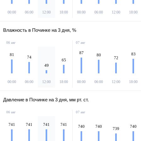
00:00
06:00
12:00
18:00
00:00
06:00
12:00
18:00
Влажность в Починке на 3 дня, %
06 авг
07 авг
87
83
81
80
74
72
65
49
00:00
06:00
12:00
18:00
00:00
06:00
12:00
18:00
Давление в Починке на 3 дня, мм рт. ст.
06 авг
07 авг
741
741
741
741
740
740
740
739