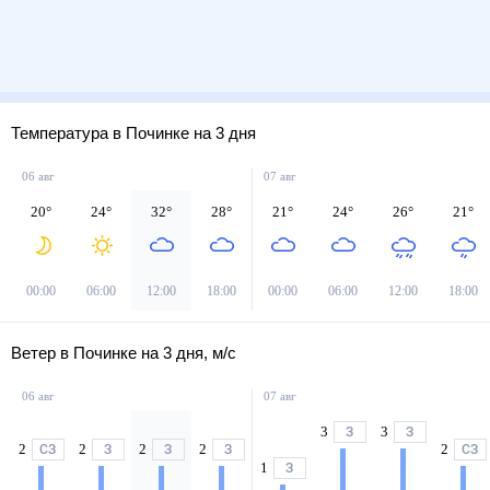
Температура в Починке на 3 дня
06 авг
07 авг
20
°
24
°
32
°
28
°
21
°
24
°
26
°
21
°
00:00
06:00
12:00
18:00
00:00
06:00
12:00
18:00
Ветер в Починке на 3 дня, м/с
06 авг
07 авг
3
3
З
З
2
2
2
2
2
СЗ
З
З
З
СЗ
1
З