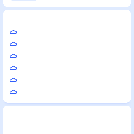
Выходные
Для садовода
Починки
— погода рядом
на месяц (30 дней)
30
°
Саранск
30
°
Арзамас
30
°
Саров
31
°
Ковылкино
28
°
Сергач
30
°
Ардатов
Погода по городам