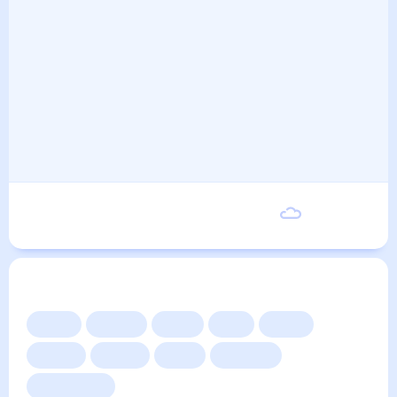
Воскресенье
18
°
9
°
6 Сентября
Другие прогнозы
Сейчас
Сегодня
Завтра
3 дня
Неделя
10 дней
14 дней
Месяц