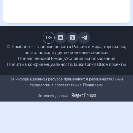
и даст понять, какая будет погода в Починках в ближайший
месяц, к каким изменениям нужно быть готовым и как
правильно спланировать 30 дней. Подобный прогноз
погоды в Починках, Нижегородская область, Россия, на 30
дней будет полезен всем, в том числе людям,
чувствительным к погодным изменениям.
18
+
© Рамблер — главные новости России и мира,
гороскопы, почта, поиск и другие полезные сервисы
Полная версия
Помощь
Условия использования
Политика конфиденциальности
Лайки
Топ-100
Все проекты
На информационном ресурсе применяются
рекомендательные технологии в соответствии с
Правилами
Источник данных