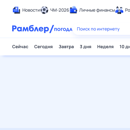
Новости
ЧМ-2026
Личные финансы
Родители и дети
Ещё
Еда
Здоровье
Развлечения и отдых
Дом и уют
Спорт
Карьера
Авто
Технологии и тренды
Жизненные ситуации
Сберегаем вместе
Гороскопы
Почта
Поиск
Погода
ТВ-программа
Помощь