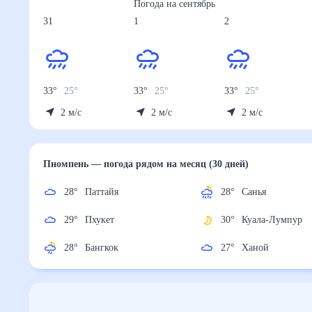
Погода на
сентябрь
31
1
2
33
°
25
°
33
°
25
°
33
°
25
°
2
м/с
2
м/с
2
м/с
Пномпень
— погода рядом
на месяц (30 дней)
28
°
Паттайя
28
°
Санья
29
°
Пхукет
30
°
Куала-Лумпу
28
°
Бангкок
27
°
Ханой