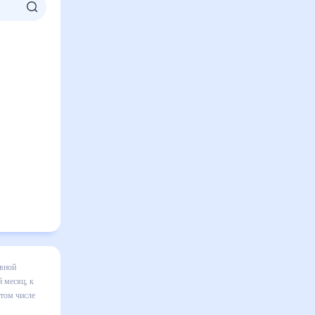
а месяц
я в
авильно