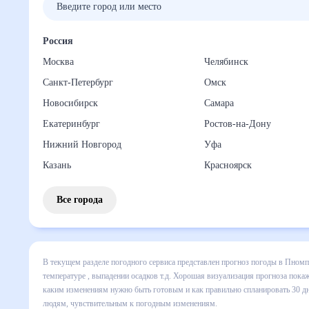
Россия
Москва
Челябинск
Санкт-Петербург
Омск
Новосибирск
Самара
Екатеринбург
Ростов-на-Дону
Нижний Новгород
Уфа
Казань
Красноярск
Все города
В текущем разделе погодного сервиса представлен прогно
включает все сведения по дневной температуре , выпадени
динамике и даст понять, какая будет погода в Пномпене в
спланировать 30 дней. Подобный прогноз погоды в Пномпен