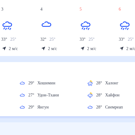
3
4
5
6
33
°
25
°
32
°
25
°
33
°
25
°
33
°
25
°
2
м/с
2
м/с
2
м/с
2
м/
29
°
Хошимин
28
°
Халонг
р
27
°
Удон-Тхани
28
°
Хайфон
29
°
Янгун
28
°
Сиемреап