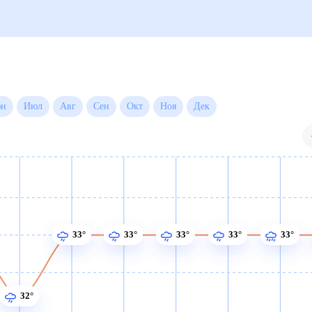
Июн
Июл
Авг
Сен
Окт
Ноя
Дек
33°
33°
33°
33°
33°
32°