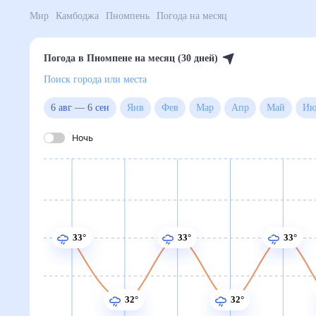
Мир
Камбоджа
Пномпень
Погода на месяц
Погода в Пномпене на месяц (30 дней)
Поиск города или места
6 авг
—
6 сен
Янв
Фев
Мар
Апр
Май
Ночь
33°
33°
33°
32°
32°