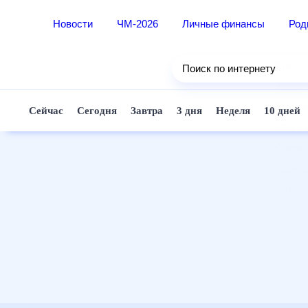
Новости
ЧМ-2026
Личные финансы
Ро
Еда
Поиск по интернету
Здор
Разв
Сейчас
Сегодня
Завтра
3 дня
Неделя
10 д
Дом 
Спор
Карь
Авто
Техн
Жизн
Сбер
Горо