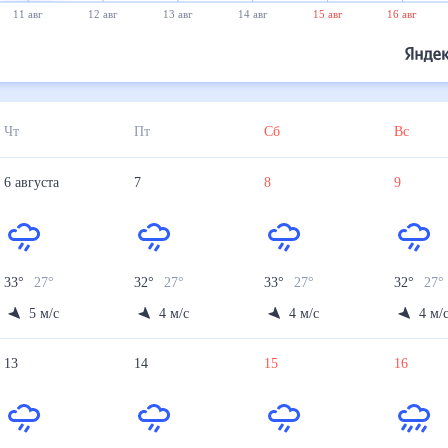
11 авг
12 авг
13 авг
14 авг
15 авг
16 авг
Чт
Пт
Сб
Вс
6
августа
7
8
9
33
°
27
°
32
°
27
°
33
°
27
°
32
°
27
°
5
м/с
4
м/с
4
м/с
4
м/
13
14
15
16