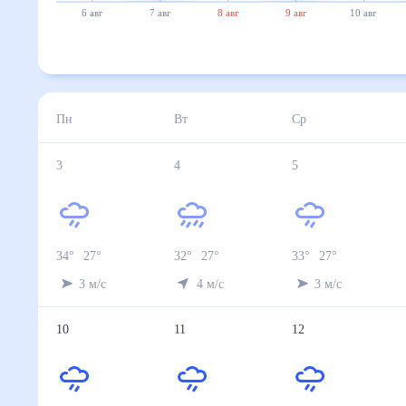
6 авг
7 авг
8 авг
9 авг
10 авг
Пн
Вт
Ср
3
4
5
34
°
27
°
32
°
27
°
33
°
27
°
3
м/с
4
м/с
3
м/с
10
11
12