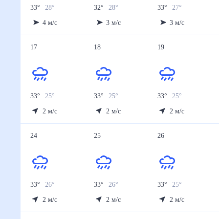
33
°
28
°
32
°
28
°
33
°
27
°
4
м/с
3
м/с
3
м/с
17
18
19
33
°
25
°
33
°
25
°
33
°
25
°
2
м/с
2
м/с
2
м/с
24
25
26
33
°
26
°
33
°
26
°
33
°
25
°
2
м/с
2
м/с
2
м/с