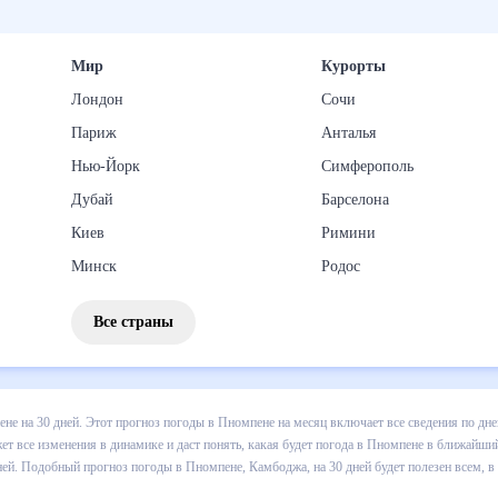
Мир
Курорты
Лондон
Сочи
Париж
Анталья
Нью-Йорк
Симферополь
Дубай
Барселона
Киев
Римини
Минск
Родос
Все страны
з погоды в Пномпене на 30 дней. Этот прогноз погоды в Пномпене н
и осадков т.д. Хорошая визуализация прогноза покажет все изменени
 ближайший месяц, к каким изменениям нужно быть готовым и как пр
е, Камбоджа, на 30 дней будет полезен всем, в том числе людям,