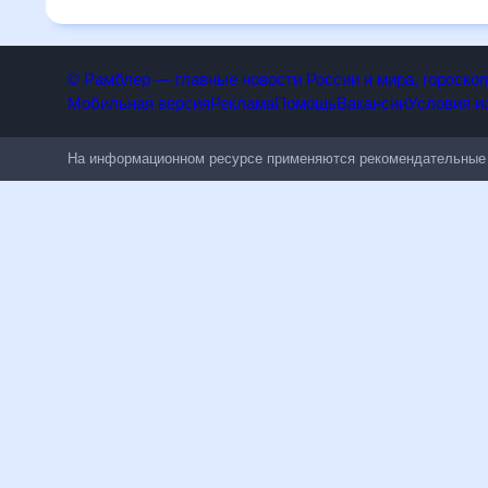
чувствительным к погодным изменениям.
© Рамблер — главные новости России и мира, гороск
Мобильная версия
Реклама
Помощь
Вакансии
Условия
На информационном ресурсе применяются рекомендательн