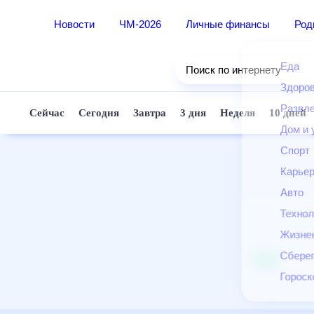
Новости
ЧМ-2026
Личные финансы
Ро
Еда
Поиск по интернету
Здор
Разв
Сейчас
Сегодня
Завтра
3 дня
Неделя
10 д
Дом 
Спор
Карь
Авто
Техн
Жизн
Сбер
Горо