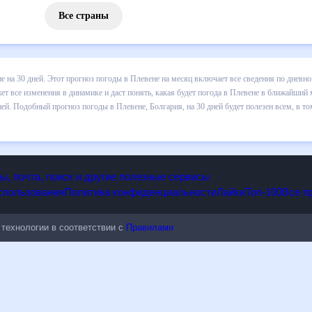
Все страны
 погоды в Плевене на 30 дней. Этот прогноз погоды в Плевене на м
и осадков т.д. Хорошая визуализация прогноза покажет все изменени
ближайший месяц, к каким изменениям нужно быть готовым и как прав
 Болгария, на 30 дней будет полезен всем, в том числе людям,
опы, почта, поиск и другие полезные сервисы
 использования
Политика конфиденциальности
Лайки
Топ-100
ые технологии в соответствии с
Правилами