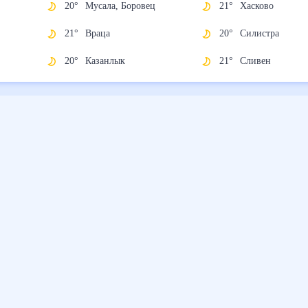
20
°
Мусала, Боровец
21
°
Хасково
21
°
Враца
20
°
Силистра
20
°
Казанлык
21
°
Сливен