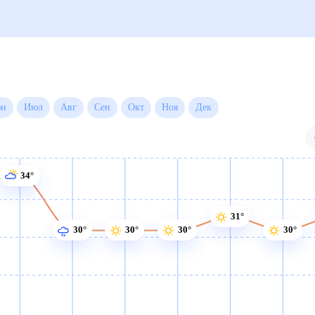
Июн
Июл
Авг
Сен
Окт
Ноя
Дек
34°
31°
30°
30°
30°
30°