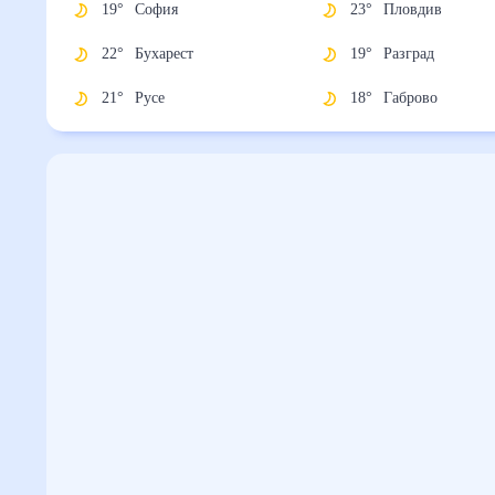
19
°
София
23
°
Пловдив
22
°
Бухарест
19
°
Разград
21
°
Русе
18
°
Габрово