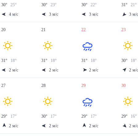
30
°
25
°
30
°
23
°
30
°
22
°
31
°
21
°
4
м/с
3
м/с
3
м/с
3
м/
20
21
22
23
31
°
18
°
31
°
18
°
31
°
18
°
30
°
18
°
2
м/с
2
м/с
2
м/с
2
м/
27
28
29
30
29
°
17
°
30
°
17
°
29
°
17
°
29
°
16
°
2
м/с
2
м/с
2
м/с
2
м/