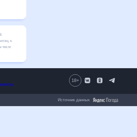
есяц
я в
ильно
18
+
Все проекты
Источник данных