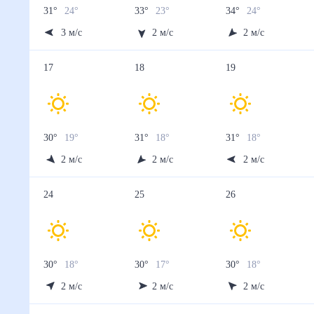
31
°
24
°
33
°
23
°
34
°
24
°
3
м/с
2
м/с
2
м/с
17
18
19
30
°
19
°
31
°
18
°
31
°
18
°
2
м/с
2
м/с
2
м/с
24
25
26
30
°
18
°
30
°
17
°
30
°
18
°
2
м/с
2
м/с
2
м/с