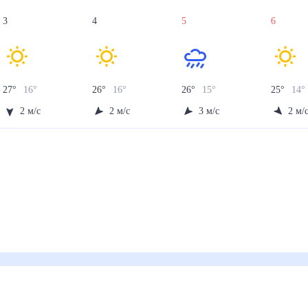
3
4
5
6
27
°
16
°
26
°
16
°
26
°
15
°
25
°
14
°
2
м/с
2
м/с
3
м/с
2
м/