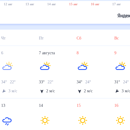
12 авг
13 авг
14 авг
15 авг
16 авг
17 авг
Чт
Пт
Сб
Вс
6
7
августа
8
9
34
°
22
°
33
°
22
°
34
°
24
°
31
°
24
°
3
м/с
2
м/с
2
м/с
3
м/
13
14
15
16