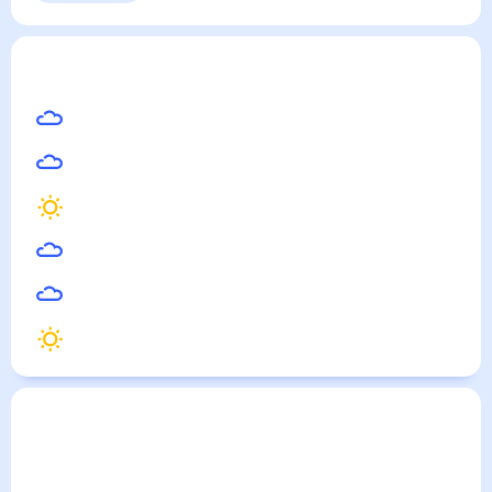
Выходные
Для садовода
Плешаново
— погода рядом
на месяц (30 дней)
31
°
Бузулук
29
°
Бугуруслан
28
°
Белебей
29
°
Отрадный
28
°
Похвистнево
32
°
Кумертау
Погода по городам