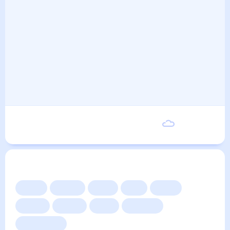
Вторник
20
°
8
°
8 Сентября
Другие прогнозы
Сейчас
Сегодня
Завтра
3 дня
Неделя
10 дней
14 дней
Месяц