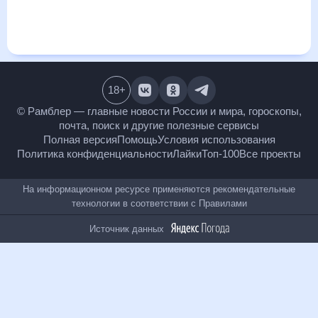
и даст понять, какая будет погода в Плешаново в
ближайший месяц, к каким изменениям нужно быть
готовым и как правильно спланировать 30 дней. Подобный
прогноз погоды в Плешаново, Оренбургская область,
Россия, на 30 дней будет полезен всем, в том числе людям,
чувствительным к погодным изменениям.
18
+
© Рамблер — главные новости России и мира,
гороскопы, почта, поиск и другие полезные сервисы
Полная версия
Помощь
Условия использования
Политика конфиденциальности
Лайки
Топ-100
Все проекты
На информационном ресурсе применяются
рекомендательные технологии в соответствии с
Правилами
Источник данных