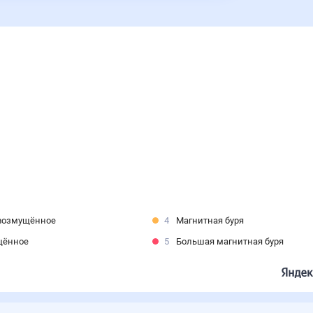
возмущённое
4
Магнитная буря
щённое
5
Большая магнитная буря