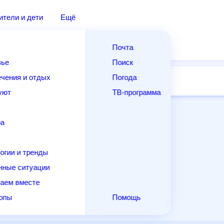
дители и дети
Ещё
Почта
овье
Поиск
лечения и отдых
Погода
ней
14 дней
Месяц
Выходные
Для садовода
и уют
ТВ-программа
т
ера
ологии и тренды
енные ситуации
егаем вместе
скопы
Помощь