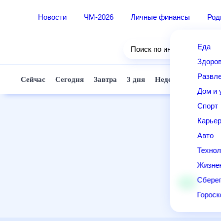
Новости
ЧМ-2026
Личные финансы
Ро
Еда
Поиск по интернету
Здор
Разв
Сейчас
Сегодня
Завтра
3 дня
Неделя
10 д
Дом 
Спор
Карь
Авто
Техн
Жизн
Сбер
Горо