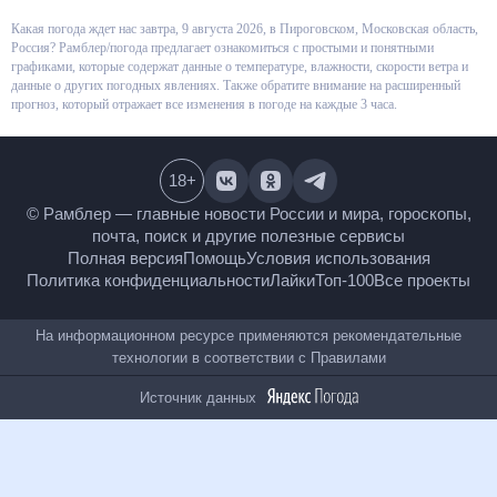
Какая погода ждет нас завтра, 9 августа 2026, в Пироговском,
Московская область, Россия? Рамблер/погода предлагает ознакомиться
с простыми и понятными графиками, которые содержат данные о
температуре, влажности, скорости ветра и данные о других погодных
явлениях. Также обратите внимание на расширенный прогноз, который
отражает все изменения в погоде на каждые 3 часа.
18
+
© Рамблер — главные новости России и мира,
гороскопы, почта, поиск и другие полезные сервисы
Полная версия
Помощь
Условия использования
Политика конфиденциальности
Лайки
Топ-100
Все проекты
На информационном ресурсе применяются
рекомендательные технологии в соответствии с
Правилами
Источник данных