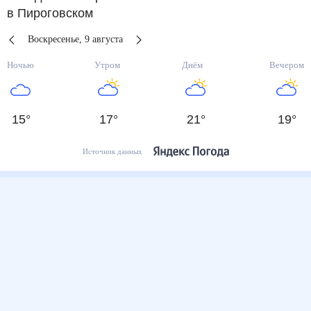
в Пироговском
Воскресенье
,
9
августа
Ночью
Утром
Днём
Вечером
15
°
17
°
21
°
19
°
Источник данных