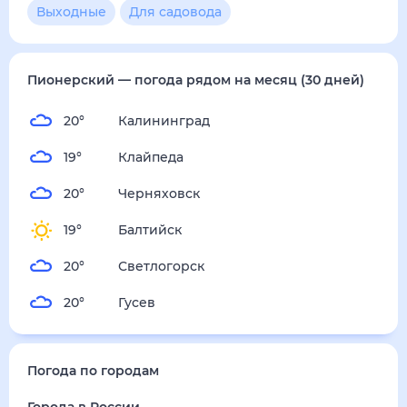
3
м/с
суббота
15 августа