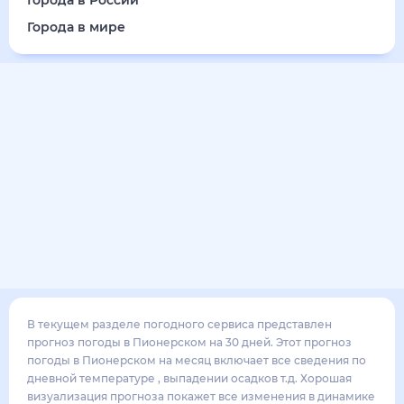
24
°
17
°
4
м/с
воскресенье
16 августа