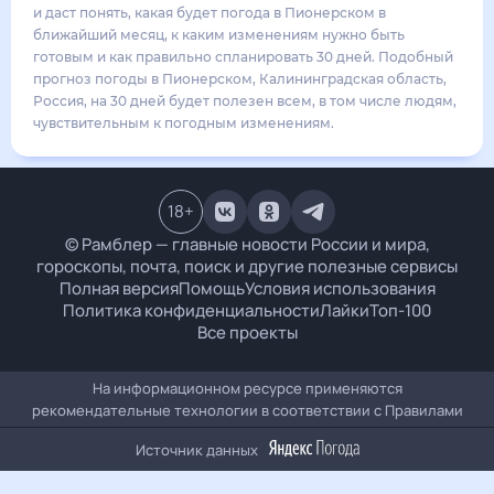
21
°
18
°
5
м/с
понедельник
17 августа