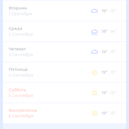
21
°
13
°
3
м/с
пятница
14 августа