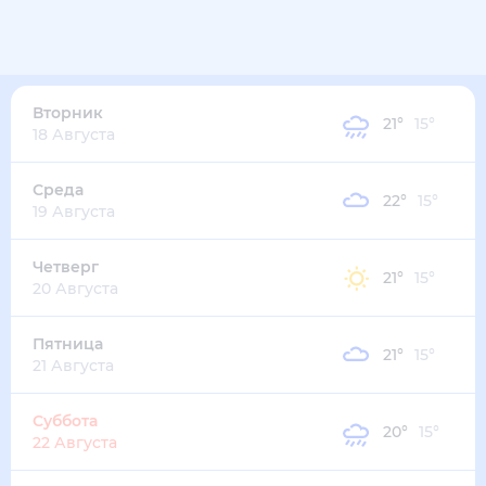
23
°
16
°
5
м/с
вторник
11 августа