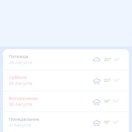
20
°
15
°
4
м/с
четверг
13 августа