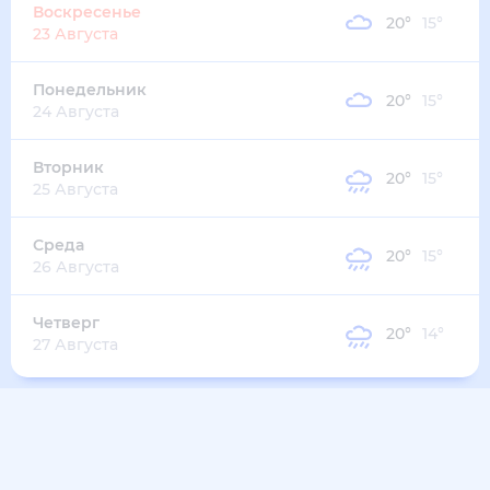
18
°
16
°
8
м/с
среда
12 августа