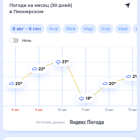
20°
20°
18°
8 авг
9 авг
10 авг
11 авг
12 авг
13 авг
Источник данных
сегодня
8 августа