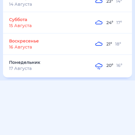
22
°
13
°
3
м/с
понедельник
10 августа