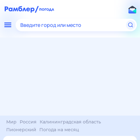
Введите город или место
Мир
Россия
Калининградская область
Пионерский
Погода на месяц
Погода на месяц (30 дней)
в Пионерском
8 авг
–
8 сен
янв
фев
мар
апр
май
июн
июл
авг
сен
окт
ноя
дек
Ночь
23°
22°
21°