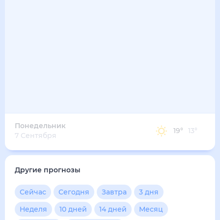
23
°
14
°