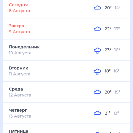
20
°
14
°
6
м/с
завтра
9 августа