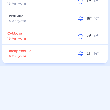
25
°
21
°
3
м/с
воскресенье
9 августа