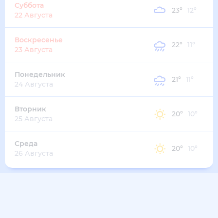
24
°
11
°
1
м/с
вторник
11 августа