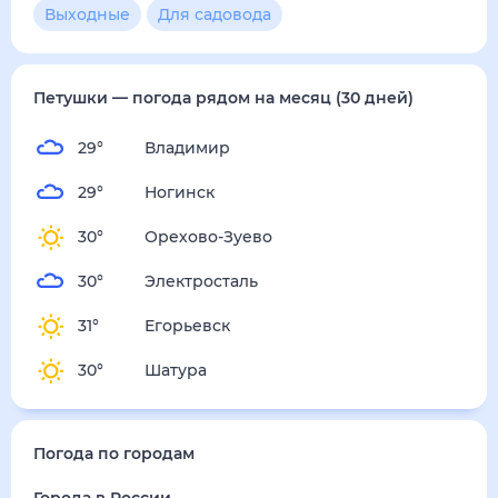
4
м/с
пятница
14 августа