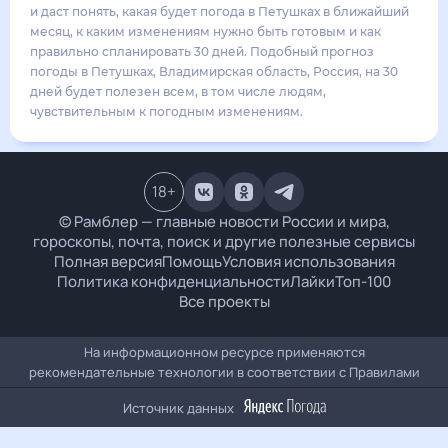
21
°
12
°
3
м/с
воскресенье
16 августа