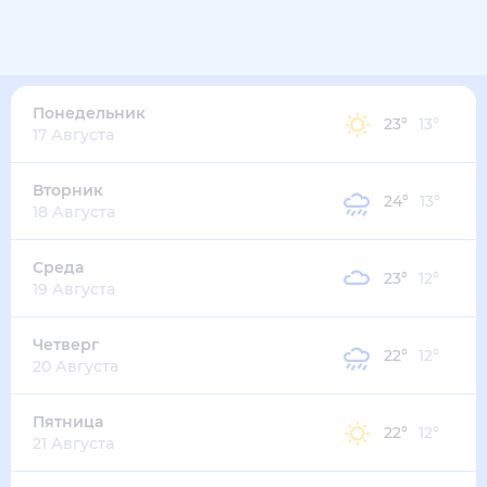
23
°
16
°
3
м/с
понедельник
10 августа