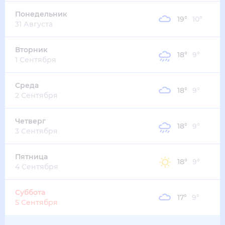
19
°
16
°
4
м/с
четверг
13 августа