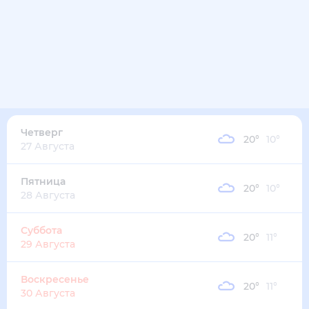
25
°
13
°
4
м/с
среда
12 августа