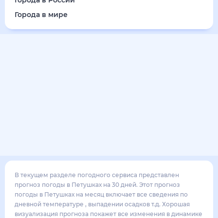
16
°
10
°
3
м/с
суббота
15 августа