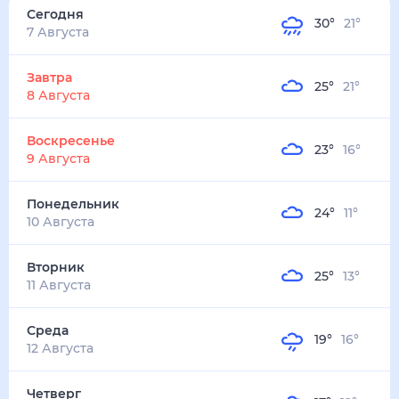
30
°
21
°
3
м/с
завтра
8 августа