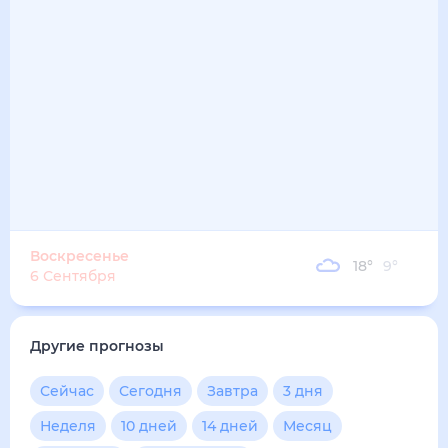
17
°
12
°