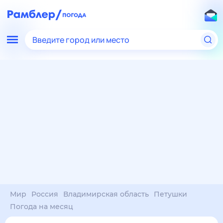
Введите город или место
Мир
Россия
Владимирская область
Петушки
Погода на месяц
Погода на месяц (30 дней)
в Петушках
7 авг
–
7 сен
янв
фев
мар
апр
май
июн
июл
авг
сен
окт
ноя
дек
Ночь
30°
25°
25°
24°
23°