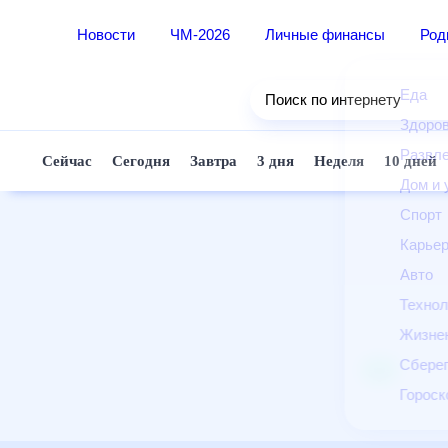
Новости
ЧМ-2026
Личные финансы
Ро
Еда
Поиск по интернету
Здор
Разв
Сейчас
Сегодня
Завтра
3 дня
Неделя
10 д
Дом 
Спор
Карь
Авто
Техн
Жизн
Сбер
Горо