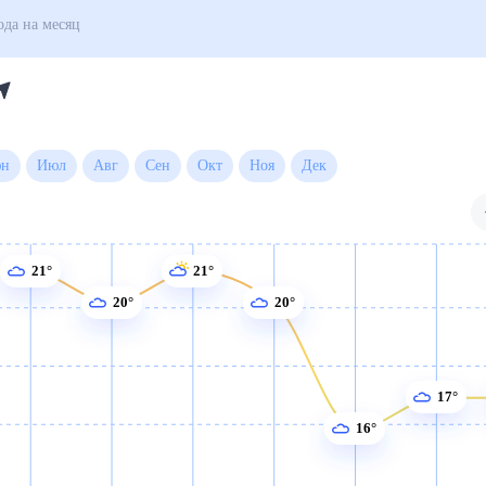
атский
Погода на месяц
0 дней)
Июн
Июл
Авг
Сен
Окт
Ноя
Дек
21°
21°
20°
20°
17°
16°