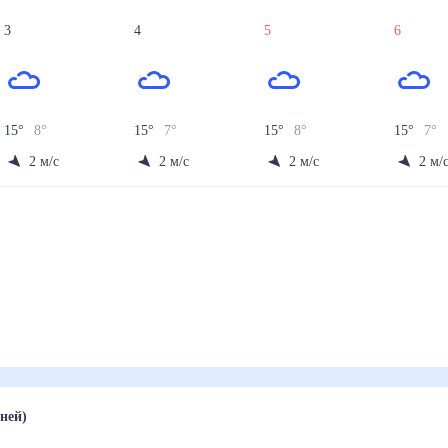
3
4
5
6
15
°
8
°
15
°
7
°
15
°
8
°
15
°
7
°
2
м/с
2
м/с
2
м/с
2
м/
сяц (30 дней)