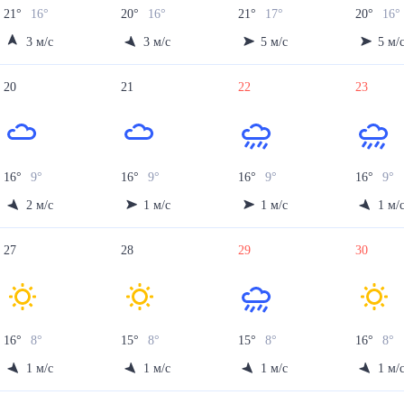
21
°
16
°
20
°
16
°
21
°
17
°
20
°
16
°
3
м/с
3
м/с
5
м/с
5
м/
20
21
22
23
16
°
9
°
16
°
9
°
16
°
9
°
16
°
9
°
2
м/с
1
м/с
1
м/с
1
м/
27
28
29
30
16
°
8
°
15
°
8
°
15
°
8
°
16
°
8
°
1
м/с
1
м/с
1
м/с
1
м/