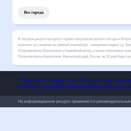
Все города
В текущем разделе погодного сервиса представлен прогноз
Петропавловске-Камчатском на месяц включает все сведен
прогноза покажет все изменения в динамике и даст понять
каким изменениям нужно быть готовым и как правильно сп
Камчатский край, Россия, на 30 дней будет полезен всем,
© Рамблер — главные новости России и мира, гороск
Мобильная версия
Реклама
Помощь
Вакансии
Условия
На информационном ресурсе применяются рекомендательн