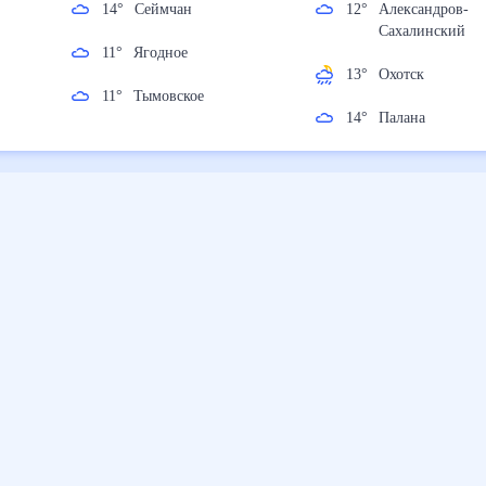
14
°
Сеймчан
12
°
Александров
Сахалинский
11
°
Ягодное
13
°
Охотск
11
°
Тымовское
14
°
Палана