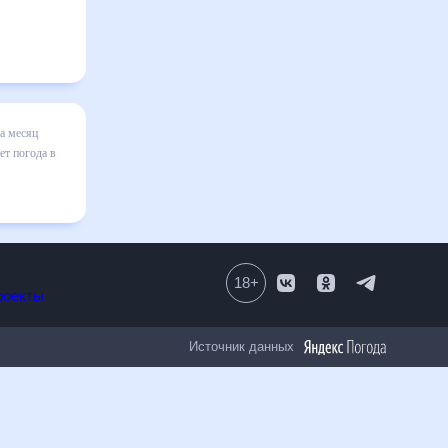
годы в
лизация
ц, к
амчатском,
18
+
Все проекты
Источник данных