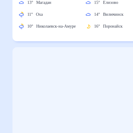
13
°
Магадан
15
°
Елизово
11
°
Оха
14
°
Вилючинск
10
°
Николаевск-на-
16
°
Поронайск
Амуре