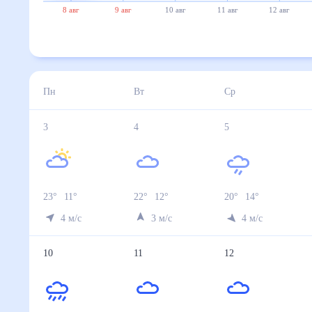
8 авг
9 авг
10 авг
11 авг
12 авг
Пн
Вт
Ср
3
4
5
23
°
11
°
22
°
12
°
20
°
14
°
4
м/с
3
м/с
4
м/с
10
11
12