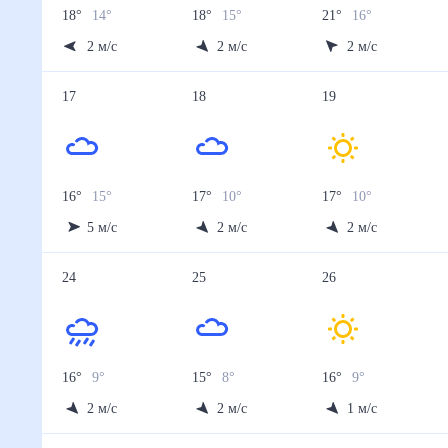
18
°
14
°
18
°
15
°
21
°
16
°
2
м/с
2
м/с
2
м/с
17
18
19
16
°
15
°
17
°
10
°
17
°
10
°
5
м/с
2
м/с
2
м/с
24
25
26
16
°
9
°
15
°
8
°
16
°
9
°
2
м/с
2
м/с
1
м/с