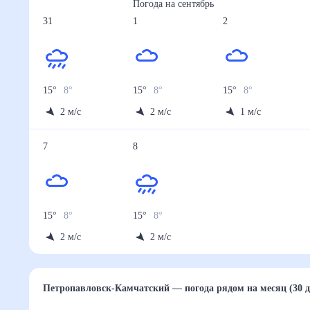
Погода на
сентябрь
31
1
2
15
°
8
°
15
°
8
°
15
°
8
°
2
м/с
2
м/с
1
м/с
7
8
15
°
8
°
15
°
8
°
2
м/с
2
м/с
Петропавловск-Камчатский
— погода рядом
на ме