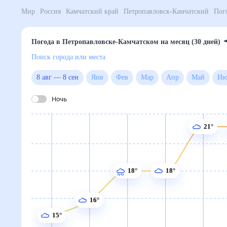
Мир
Россия
Камчатский край
Петропавловск-Камч
Погода в Петропавловске-Камчатском на месяц (3
Поиск города или места
8 авг
—
8 сен
Янв
Фев
Мар
Апр
Май
Ночь
21°
18°
18°
16°
15°