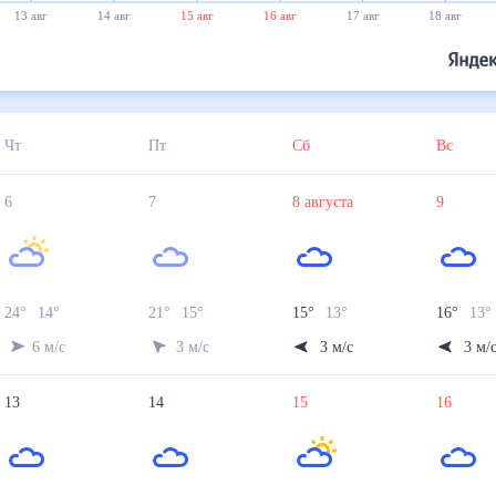
13 авг
14 авг
15 авг
16 авг
17 авг
18 авг
Чт
Пт
Сб
Вс
6
7
8
августа
9
24
°
14
°
21
°
15
°
15
°
13
°
16
°
13
°
6
м/с
3
м/с
3
м/с
3
м/
13
14
15
16