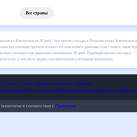
Все страны
 погоды в Петропавловске-Камчатском на 30 дней. Этот прогноз по
ия по дневной температуре , выпадении осадков т.д. Хорошая визуа
, какая будет погода в Петропавловске-Камчатском в ближайший меся
ланировать 30 дней. Подобный прогноз погоды в Петропавловске-К
 в том числе людям, чувствительным к погодным изменениям.
опы, почта, поиск и другие полезные сервисы
 использования
Политика конфиденциальности
Лайки
Топ-100
ые технологии в соответствии с
Правилами