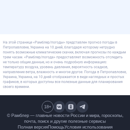
На этой странице «Рамблер/погоды» представлен прогноз погоды в
Петропавловке, Украина на 10 дней, благодаря которому нетрудно
понять возможные климатические скачки, включая прогнозы по каждым
трем часам. «Рамблер/погода» предоставляет возможность отследить
не только общие данные, но и очень подробную информацию:
температуру воздуха, уровень давления, вероятность осадков,
направление ветра, влажность и многое другое. Погода в Петропавловке,
Украина, Украина, на 10 дней отображается в виде наглядных и простых
графиков, в которых доступны все полезные данные для планирования
своего времени.
18
+
© Рамблер — главные новости России и мира,
гороскопы, почта, поиск и другие полезные сервисы
Полная версия
Помощь
Условия использования