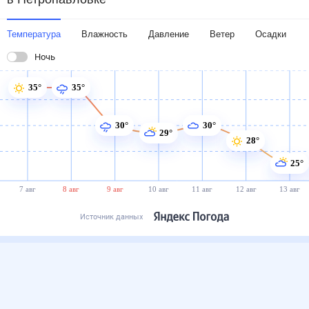
Температура
Влажность
Давление
Ветер
Осадки
Ночь
35°
35°
30°
30°
29°
28°
25°
7 авг
8 авг
9 авг
10 авг
11 авг
12 авг
13 авг
Источник данных