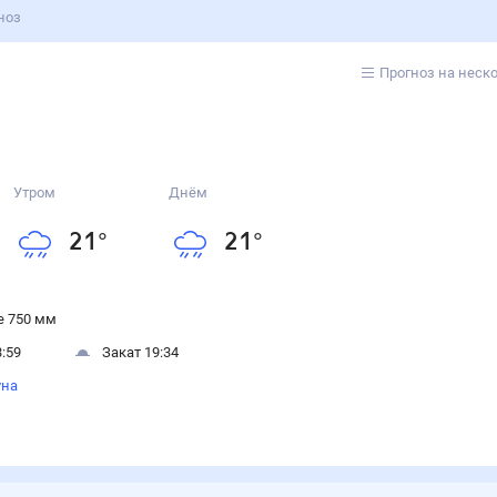
ноз
Прогноз на неск
Утром
Днём
21
°
21
°
 750 мм
:59
Закат 19:34
уна