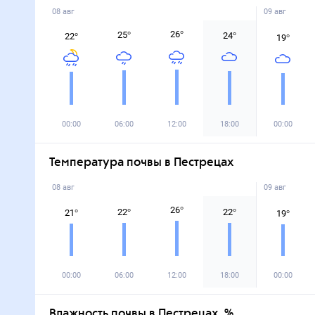
08 авг
09 авг
26
°
25
°
24
°
22
°
19
°
00:00
06:00
12:00
18:00
00:00
Температура почвы в Пестрецах
08 авг
09 авг
26
°
22
°
22
°
21
°
19
°
00:00
06:00
12:00
18:00
00:00
Влажность почвы в Пестрецах, %