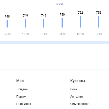
10 авг
752
752
750
749
749
748
06:00
12:00
18:00
00:00
06:00
12:00
Мир
Курорты
Лондон
Сочи
Париж
Анталья
Нью-Йорк
Симферополь