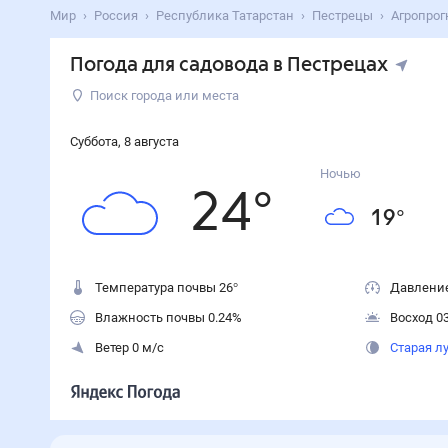
Мир
Россия
Республика Татарстан
Пестрецы
Агропрог
Погода для садовода в Пестрецах
Поиск города или места
Суббота
,
8
августа
Ночью
24
°
19
°
Температура почвы 26°
Давление
Влажность почвы 0.24%
Восход 03
Ветер 0 м/с
Старая л