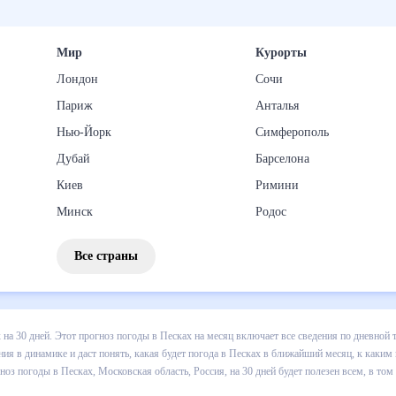
Мир
Курорты
Лондон
Сочи
Париж
Анталья
Нью-Йорк
Симферополь
Дубай
Барселона
Киев
Римини
Минск
Родос
Все страны
 погоды в Песках на 30 дней. Этот прогноз погоды в Песках на меся
 т.д. Хорошая визуализация прогноза покажет все изменения в динам
 каким изменениям нужно быть готовым и как правильно спланировать
ссия, на 30 дней будет полезен всем, в том числе людям, чувствите