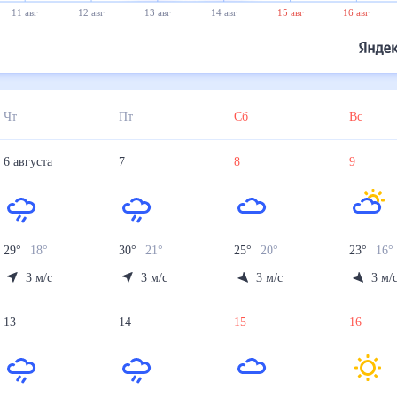
11 авг
12 авг
13 авг
14 авг
15 авг
16 авг
Чт
Пт
Сб
Вс
6
августа
7
8
9
29
°
18
°
30
°
21
°
25
°
20
°
23
°
16
°
3
м/с
3
м/с
3
м/с
3
м/
13
14
15
16