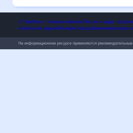
погодным изменениям.
© Рамблер — главные новости России и мира, гороск
Мобильная версия
Реклама
Помощь
Вакансии
Условия
На информационном ресурсе применяются рекомендательн