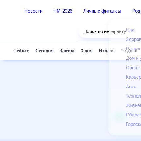
Новости
ЧМ-2026
Личные финансы
Ро
Еда
Поиск по интернету
Здор
Разв
Сейчас
Сегодня
Завтра
3 дня
Неделя
10 д
Дом 
Спор
Карь
Авто
Техн
Жизн
Сбер
Горо