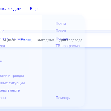
дители и дети
Ещё
Почта
овье
Поиск
лечения и отдых
Погода
ней
14 дней
Месяц
Выходные
Для садовода
и уют
ТВ-программа
т
ера
ологии и тренды
енные ситуации
егаем вместе
скопы
Помощь