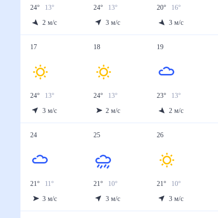
24
°
13
°
24
°
13
°
20
°
16
°
2
м/с
3
м/с
3
м/с
17
18
19
24
°
13
°
24
°
13
°
23
°
13
°
3
м/с
2
м/с
2
м/с
24
25
26
21
°
11
°
21
°
10
°
21
°
10
°
3
м/с
3
м/с
3
м/с