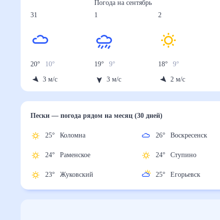
Погода на
сентябрь
31
1
2
20
°
10
°
19
°
9
°
18
°
9
°
3
м/с
3
м/с
2
м/с
Пески
— погода рядом
на месяц (30 дней)
25
°
Коломна
26
°
Воскресенск
24
°
Раменское
24
°
Ступино
23
°
Жуковский
25
°
Егорьевск