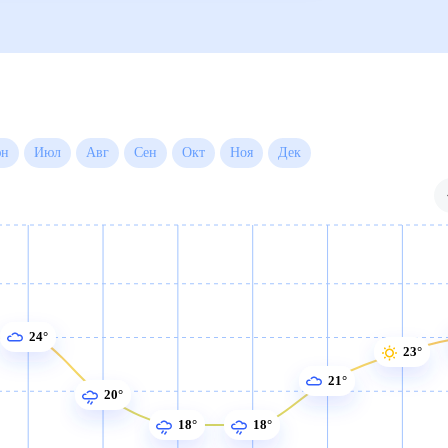
 месяц
Июн
Июл
Авг
Сен
Окт
Ноя
Дек
24°
23°
21°
20°
18°
18°