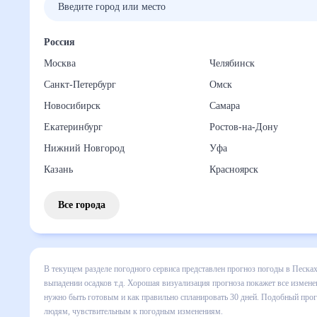
Россия
Москва
Челябинск
Санкт-Петербург
Омск
Новосибирск
Самара
Екатеринбург
Ростов-на-Дону
Нижний Новгород
Уфа
Казань
Красноярск
Все города
В текущем разделе погодного сервиса представлен прогноз
все сведения по дневной температуре , выпадении осадков
понять, какая будет погода в Песках в ближайший месяц, к
Подобный прогноз погоды в Песках, Московская область, Ро