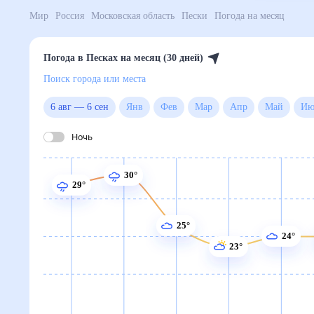
Мир
Россия
Московская область
Пески
Погода на
Погода в Песках на месяц (30 дней)
Поиск города или места
6 авг
—
6 сен
Янв
Фев
Мар
Апр
Май
Ночь
30°
29°
25°
24°
23°