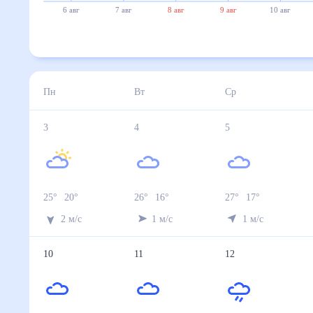
6 авг
7 авг
8 авг
9 авг
10 авг
Пн
Вт
Ср
3
4
5
25
°
20
°
26
°
16
°
27
°
17
°
2
м/с
1
м/с
1
м/с
10
11
12