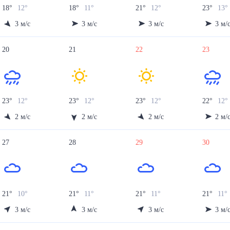
18
°
12
°
18
°
11
°
21
°
12
°
23
°
13
°
3
м/с
3
м/с
3
м/с
3
м/
20
21
22
23
23
°
12
°
23
°
12
°
23
°
12
°
22
°
12
°
2
м/с
2
м/с
2
м/с
2
м/
27
28
29
30
21
°
10
°
21
°
11
°
21
°
11
°
21
°
11
°
3
м/с
3
м/с
3
м/с
3
м/