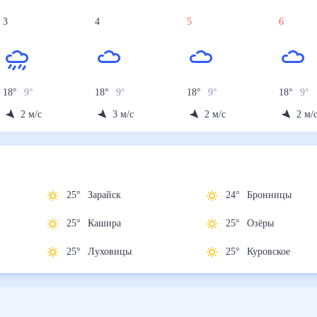
3
4
5
6
18
°
9
°
18
°
9
°
18
°
9
°
18
°
9
°
2
м/с
3
м/с
2
м/с
2
м/
25
°
Зарайск
24
°
Бронницы
25
°
Кашира
25
°
Озёры
25
°
Луховицы
25
°
Куровское