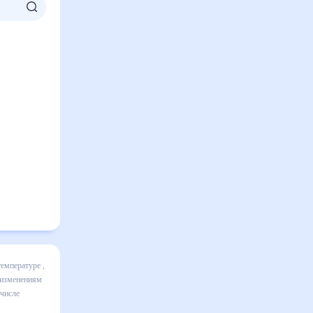
ц включает
ике и даст
 30 дней.
льным к