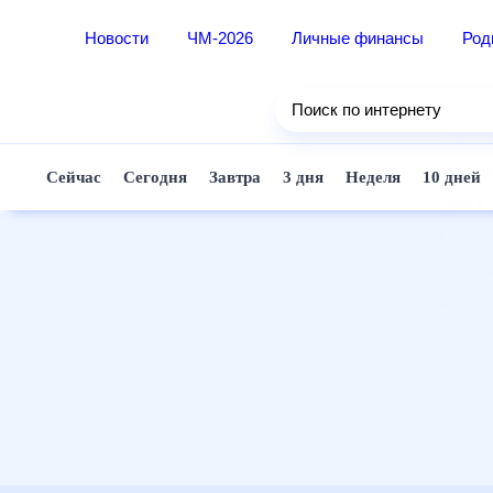
Новости
ЧМ-2026
Личные финансы
Ро
Еда
Поиск по интернету
Здор
Разв
Сейчас
Сегодня
Завтра
3 дня
Неделя
10 д
Дом 
Спор
Карь
Авто
Техн
Жизн
Сбер
Горо