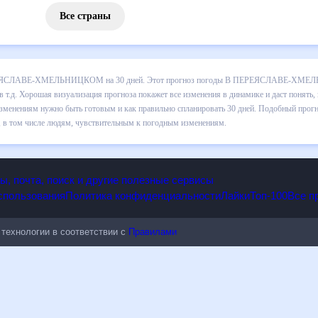
Все страны
ноз погоды В ПЕРЕЯСЛАВЕ-ХМЕЛЬНИЦКОМ на 30 дней. Этот прогноз п
 по дневной температуре , выпадении осадков т.д. Хорошая визу
ть, какая будет погода В ПЕРЕЯСЛАВЕ-ХМЕЛЬНИЦКОМ в ближайший ме
планировать 30 дней. Подобный прогноз погоды В ПЕРЕЯСЛАВЕ-
в том числе людям, чувствительным к погодным изменениям.
опы, почта, поиск и другие полезные сервисы
 использования
Политика конфиденциальности
Лайки
Топ-100
ые технологии в соответствии с
Правилами