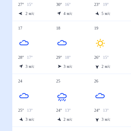
27
°
15
°
30
°
16
°
23
°
19
°
2
м/с
4
м/с
5
м/с
17
18
19
28
°
17
°
29
°
18
°
26
°
15
°
3
м/с
3
м/с
2
м/с
24
25
26
25
°
13
°
24
°
13
°
24
°
13
°
3
м/с
2
м/с
3
м/с