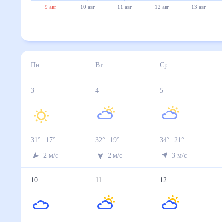
9 авг
10 авг
11 авг
12 авг
13 авг
Пн
Вт
Ср
3
4
5
31
°
17
°
32
°
19
°
34
°
21
°
2
м/с
2
м/с
3
м/с
10
11
12