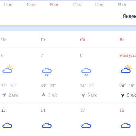
14 авг
15 авг
16 авг
17 авг
18 авг
19 авг
Чт
Пт
Сб
Вс
6
7
8
9
авгус
35
°
22
°
33
°
23
°
24
°
22
°
24
°
16
°
2
м/с
5
м/с
5
м/с
5
м/
13
14
15
16