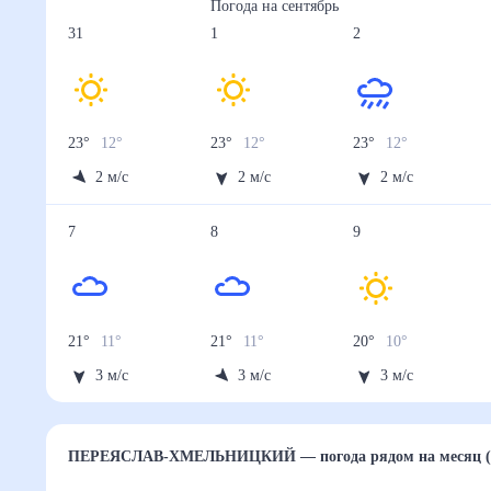
Погода на
сентябрь
31
1
2
23
°
12
°
23
°
12
°
23
°
12
°
2
м/с
2
м/с
2
м/с
7
8
9
21
°
11
°
21
°
11
°
20
°
10
°
3
м/с
3
м/с
3
м/с
ПЕРЕЯСЛАВ-ХМЕЛЬНИЦКИЙ
— погода рядом
на м