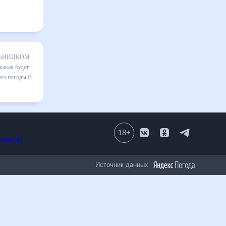
огоды В
ализация
сяц, к
18
+
Все проекты
Источник данных