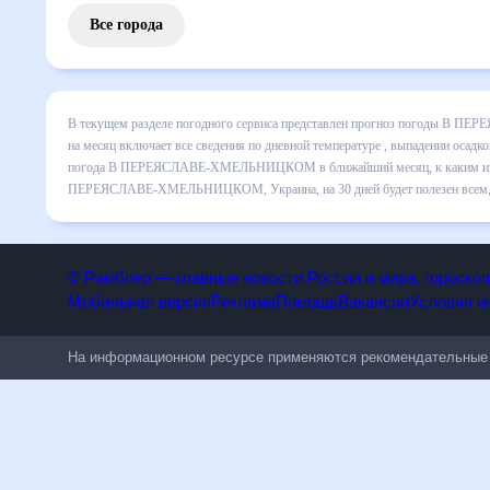
Все города
В текущем разделе погодного сервиса представлен прог
ПЕРЕЯСЛАВЕ-ХМЕЛЬНИЦКОМ на месяц включает все сведения
прогноза покажет все изменения в динамике и даст поня
каким изменениям нужно быть готовым и как правильно с
ХМЕЛЬНИЦКОМ, Украина, на 30 дней будет полезен всем, 
© Рамблер — главные новости России и мира, гороск
Мобильная версия
Реклама
Помощь
Вакансии
Условия
На информационном ресурсе применяются рекомендательн