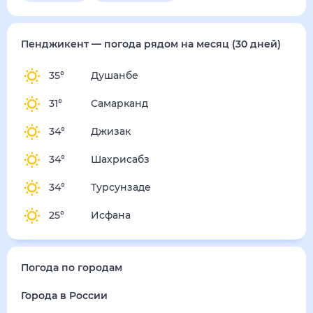
Пенджикент
— погода рядом
на месяц (30 дней)
35
°
Душанбе
31
°
Самарканд
34
°
Джизак
34
°
Шахрисабз
34
°
Турсунзаде
25
°
Исфана
Погода по городам
Города в России