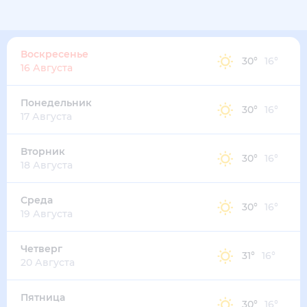
Воскресенье
30
°
16
°
16 Августа
Понедельник
30
°
16
°
17 Августа
Вторник
30
°
16
°
18 Августа
Среда
30
°
16
°
19 Августа
Четверг
31
°
16
°
20 Августа
Пятница
30
°
16
°