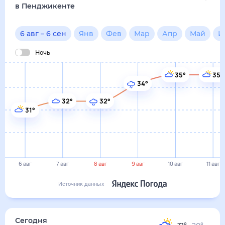
в Пенджикенте
6 авг
–
6 сен
Янв
Фев
Мар
Апр
Май
И
Ночь
35°
35°
34°
32°
32°
31°
6 авг
7 авг
8 авг
9 авг
10 авг
11 авг
Источник данных
Сегодня