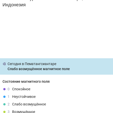
Индонезия
Сегодня
в Пематангсиантаре
Слабо возмущённое магнитное поле
Состояние магнитного поля
0
Спокойное
1
Неустойчивое
2
Слабо возмущённое
3
Возмущённое