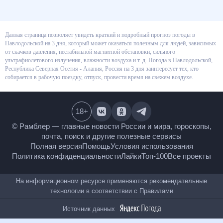
Данная страница позволяет увидеть краткий и подробный прогноз
погоды в Павлодольской на 3 дня, который может оказаться полезным
для людей, зависимых от скачков давления, нестабильной магнитной
обстановки, сильного ультрафиолетового излучения, влажности воздуха
и т. д. Погода в Павлодольской, Республика Северная Осетия - Алания,
Россия на 3 дня заинтересует тех, кто собирается в рабочую поездку,
отпуск, провести время на свежем воздухе.
18
+
© Рамблер — главные новости России и мира,
гороскопы, почта, поиск и другие полезные сервисы
Полная версия
Помощь
Условия использования
Политика конфиденциальности
Лайки
Топ-100
Все проекты
На информационном ресурсе применяются
рекомендательные технологии в соответствии с
Правилами