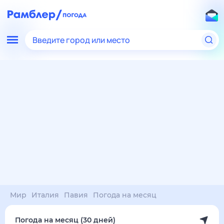
Введите город или место
Мир
Италия
Павия
Погода на месяц
Погода на месяц (30 дней)
в Павиях
7 авг
–
7 сен
янв
фев
мар
апр
май
июн
июл
авг
сен
окт
ноя
дек
Ночь
36°
36°
34°
34°
34°
32°