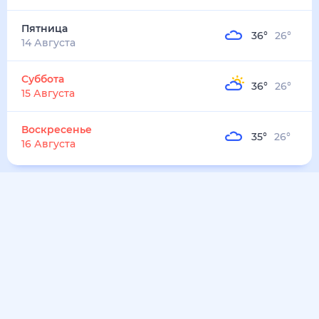
32
°
25
°
3
м/с
воскресенье
9 августа