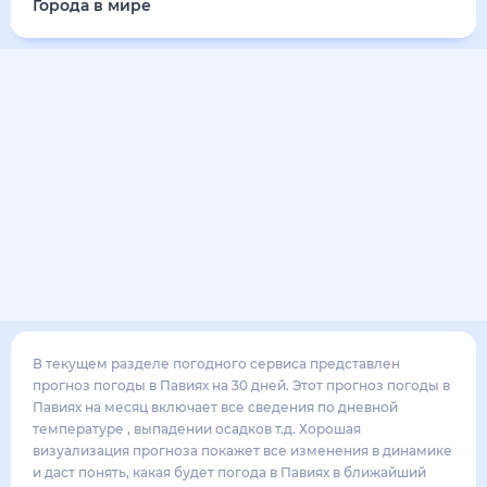
36
°
26
°
3
м/с
суббота
15 августа