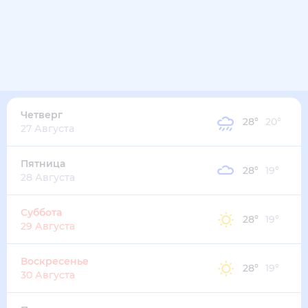
36
°
26
°
2
м/с
среда
12 августа