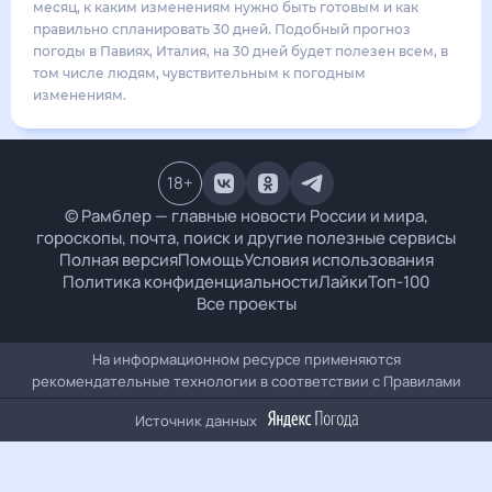
36
°
26
°
2
м/с
воскресенье
16 августа