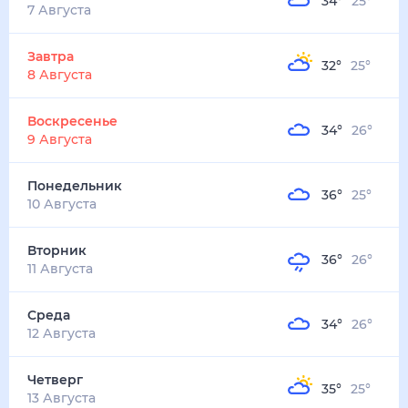
34
°
25
°
3
м/с
завтра
8 августа