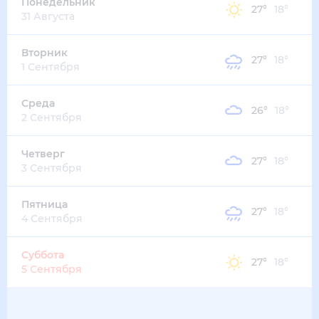
34
°
26
°
3
м/с
четверг
13 августа