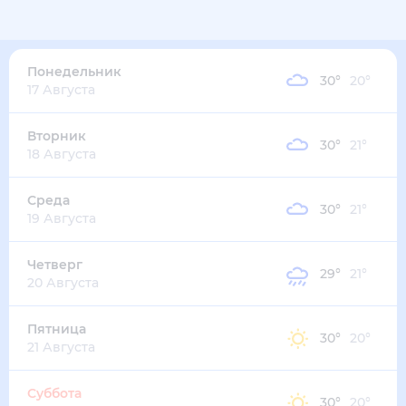
34
°
26
°
2
м/с
понедельник
10 августа