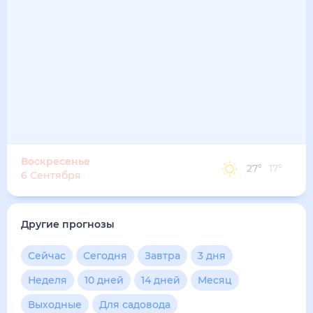
35
°
25
°
3
м/с