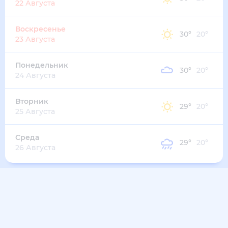
36
°
25
°
2
м/с
вторник
11 августа