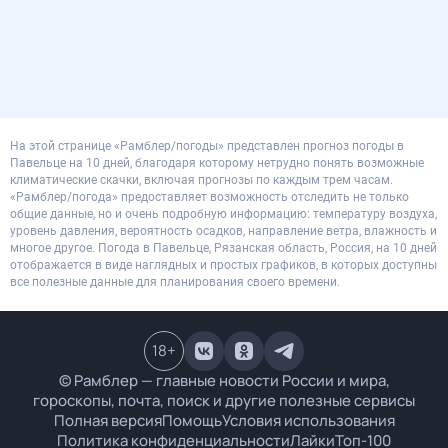
На этой странице «Рамблер/погоды» представлен прогноз погоды в
Павельце на 10 дней, благодаря которому нетрудно понять возможные
климатические скачки, включая прогнозы по каждым трем часам.
«Рамблер/погода» предоставляет возможность отследить не только
общие данные, но и очень подробную информацию: температуру воздуха,
уровень давления, вероятность осадков, направление ветра, влажность и
многое другое. Погода в Павельце, Рязанская область, Россия, на 10 дней
отображается в виде наглядных и простых графиков, в которых доступны
все полезные данные для планирования своего времени.
18
+
© Рамблер — главные новости России и мира,
гороскопы, почта, поиск и другие полезные сервисы
Полная версия
Помощь
Условия использования
Политика конфиденциальности
Лайки
Топ-100