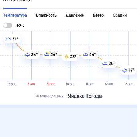
Температура
Влажность
Давление
Ветер
Осадки
Ночь
31°
24°
24°
24°
23°
20°
17°
7 авг
8 авг
9 авг
10 авг
11 авг
12 авг
13 авг
Источник данных