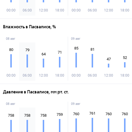
00:00
06:00
12:00
18:00
00:00
06:00
12:00
18:00
Влажность в Пасвалисе, %
08 авг
09 авг
85
81
80
79
71
64
52
47
00:00
06:00
12:00
18:00
00:00
06:00
12:00
18:00
Давление в Пасвалисе, мм рт. ст.
08 авг
09 авг
761
760
760
760
759
758
758
758