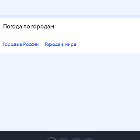
Погода по городам
Города в России
Города в мире