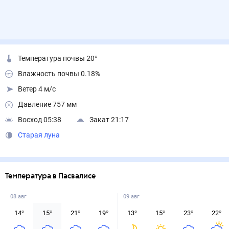
Температура почвы 20°
Влажность почвы 0.18%
Ветер 4 м/с
Давление 757 мм
Восход 05:38
Закат 21:17
Старая луна
Температура в Пасвалисе
08 авг
09 авг
14
°
15
°
21
°
19
°
13
°
15
°
23
°
22
°