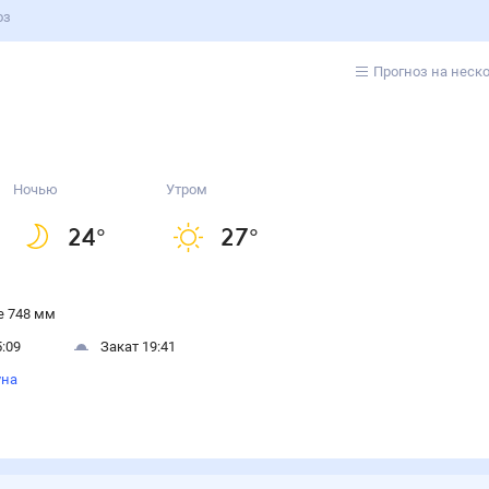
оз
Прогноз на неск
Ночью
Утром
24
°
27
°
 748 мм
:09
Закат 19:41
уна