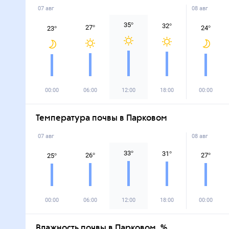
07 авг
08 авг
35
°
32
°
27
°
24
°
23
°
00:00
06:00
12:00
18:00
00:00
Температура почвы в Парковом
07 авг
08 авг
33
°
31
°
26
°
27
°
25
°
00:00
06:00
12:00
18:00
00:00
Влажность почвы в Парковом, %