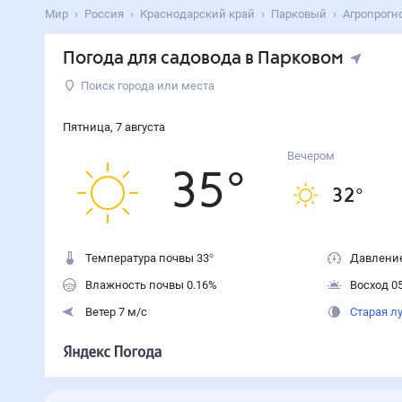
Мир
Россия
Краснодарский край
Парковый
Агропрогн
Погода для садовода в Парковом
Поиск города или места
Пятница
,
7
августа
Вечером
35
°
32
°
Температура почвы 33°
Давление
Влажность почвы 0.16%
Восход 05
Ветер 7 м/с
Старая л