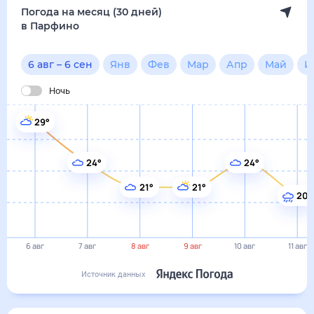
Погода на месяц (30 дней)
в Парфино
6 авг
–
6 сен
Янв
Фев
Мар
Апр
Май
И
Ночь
29°
24°
24°
21°
21°
20°
6 авг
7 авг
8 авг
9 авг
10 авг
11 авг
Источник данных