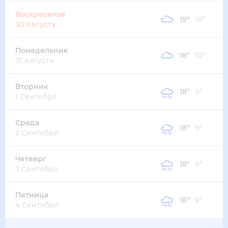
Воскресенье
19
°
10
°
30 Августа
Понедельник
18
°
10
°
31 Августа
Вторник
18
°
9
°
1 Сентября
Среда
18
°
9
°
2 Сентября
Четверг
18
°
9
°
3 Сентября
Пятница
18
°
9
°
4 Сентября