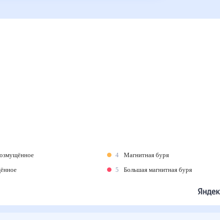
возмущённое
4
Магнитная буря
щённое
5
Большая магнитная буря