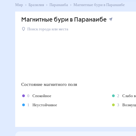
Мир
Бразилия
Паранаиба
Магнитные бури в Паранаибе
Магнитные бури в Паранаибе
Поиск города или места
Состояние магнитного поля
0
Спокойное
2
Слабо 
1
Неустойчивое
3
Возму