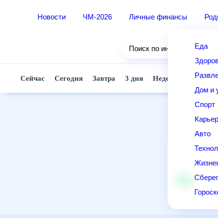
Новости
ЧМ-2026
Личные финансы
Ро
Еда
Поиск по интернету
Здор
Разв
Сейчас
Сегодня
Завтра
3 дня
Неделя
10 д
Дом 
Спор
Карь
Авто
Техн
Жизн
Сбер
Горо