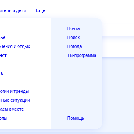
дители и дети
Ещё
Почта
овье
Поиск
лечения и отдых
Погода
ней
14 дней
Месяц
Выходные
Для садовода
и уют
ТВ-программа
т
ера
ологии и тренды
енные ситуации
егаем вместе
скопы
Помощь