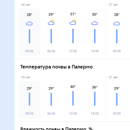
06 авг
07 авг
31
°
29
°
30
°
28
°
28
°
00:00
06:00
12:00
18:00
00:00
Температура почвы в Палермо
06 авг
07 авг
40
°
36
°
29
°
29
°
29
°
00:00
06:00
12:00
18:00
00:00
Влажность почвы в Палермо, %