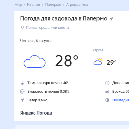
Мир
Италия
Палермо
Агропрогноз
Погода для садовода в Палермо
Поиск города или места
Четверг
,
6
августа
Утром
28
°
29
°
Температура почвы 40°
Давление
Влажность почвы 0.08%
Восход 06
Ветер 3 м/с
Последня